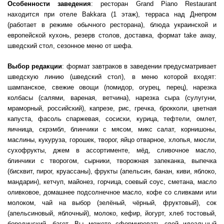
Особенности заведения
: ресторан Grand Piano Restaurant
находится при отеле Bakkara (1 этаж), терраса над Днепром
(работает в режиме обычного ресторана), блюда украинской и
европейской кухонь, резерв столов, доставка, формат take away,
шведский стол, сезонное меню от шефа.
Выбор редакции
: формат завтраков в заведении предусматривает
шведскую линию (шведский стол), в меню которой входят:
шампанское, свежие овощи (помидор, огурец, перец), нарезка
колбасы (салями, вареная, ветчина), нарезка сыра (сулугуни,
мраморный, российский), капрезе, рис, гречка, брокколи, цветная
капуста, фасоль спаржевая, сосиски, курица, тефтели, омлет,
яичница, скрэмбл, блинчики с мясом, микс салат, корнишоны,
маслины, кукуруза, горошек, творог, яйцо отварное, хлопья, мюсли,
сухофрукты, джем в ассортименте, мёд, сливочное масло,
блинчики с творогом, сырники, творожная запеканка, выпечка
(бисквит, пирог, круассаны), фрукты (апельсин, банан, киви, яблоко,
мандарин), кетчуп, майонез, горчица, соевый соус, сметана, масло
оливковое, домашнее подсолнечное масло, кофе со сливками или
молоком, чай на выбор (зелёный, чёрный, фруктовый), сок
(апельсиновый, яблочный), молоко, кефир, йогурт, хлеб тостовый,
бородинский, багет. Вы можете сформировать свой идеальный