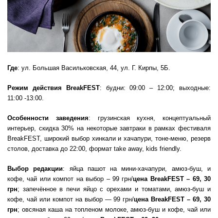
Где
: ул. Большая Васильковская, 44, ул. Г. Кирпы, 5Б.
Режим действия
BreakFEST
: будни: 09:00 – 12:00; выходные:
11:00 -13:00.
Особенности заведения
: грузинская кухня, концептуальный
интерьер, скидка 30% на некоторые завтраки в рамках фестиваля
BreakFEST, широкий выбор хинкали и хачапури, тоне-меню, резерв
столов, доставка до 22:00, формат take away, kids friendly.
Выбор редакции
: яйца пашот на мини-хачапури, амюз-буш, и
кофе, чай или компот на выбор – 99 грн/
цена BreakFEST
– 69, 30
грн
; запечённое в печи яйцо с орехами и томатами, амюз-буш и
кофе, чай или компот на выбор — 99 грн/
цена BreakFEST
– 69, 30
грн
; овсяная каша на топленом молоке, амюз-буш и кофе, чай или