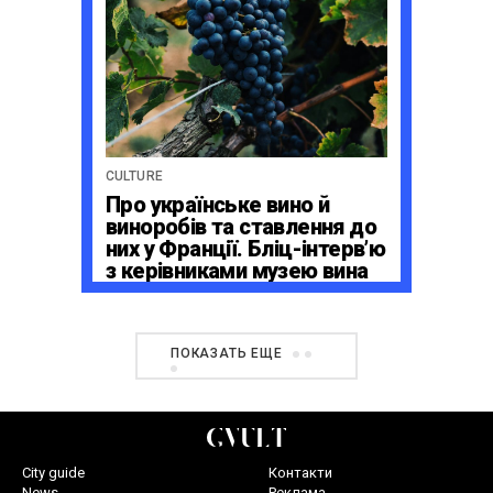
CULTURE
Про українське вино й
виноробів та ставлення до
них у Франції. Бліц-інтерв’ю
з керівниками музею вина
La Cité du Vin в Бордо
ПОКАЗАТЬ ЕЩЕ
City guide
Контакти
News
Реклама