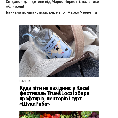
Сніданок для дитини від Марко Черветті: пальчики
оближеш!
Баккала по-анаконски: рецепт от Марко Черветти
GASTRO
Куди піти на вихідних: у Києві
фестиваль True&Local збере
крафтярів, лекторів і гурт
«ЩукаРиба»