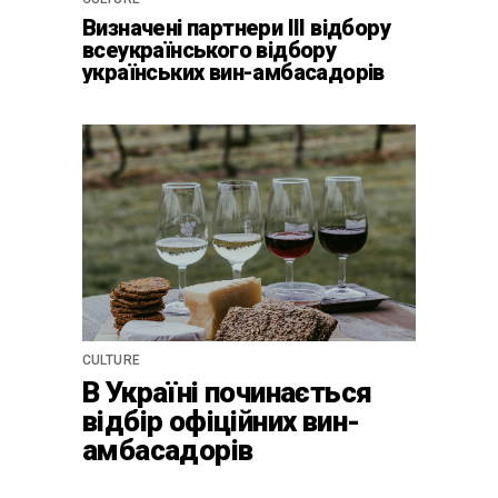
Визначені партнери ІІІ відбору
всеукраїнського відбору
українських вин-амбасадорів
CULTURE
В Україні починається
відбір офіційних вин-
амбасадорів
країни-2024 для центру