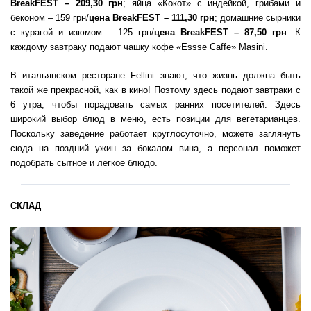
BreakFEST
– 209,30 грн
; яйца «Кокот» с индейкой, грибами и
беконом – 159 грн/
цена BreakFEST
– 111,30 грн
; домашние сырники
с курагой и изюмом – 125 грн/
цена BreakFEST
– 87,50 грн
. К
каждому завтраку подают чашку кофе «Essse Caffe» Masini.
В итальянском ресторане Fellini знают, что жизнь должна быть
такой же прекрасной, как в кино! Поэтому здесь подают завтраки с
6 утра, чтобы порадовать самых ранних посетителей. Здесь
широкий выбор блюд в меню, есть позиции для вегетарианцев.
Поскольку заведение работает круглосуточно, можете заглянуть
сюда на поздний ужин за бокалом вина, а персонал поможет
подобрать сытное и легкое блюдо.
СКЛАД