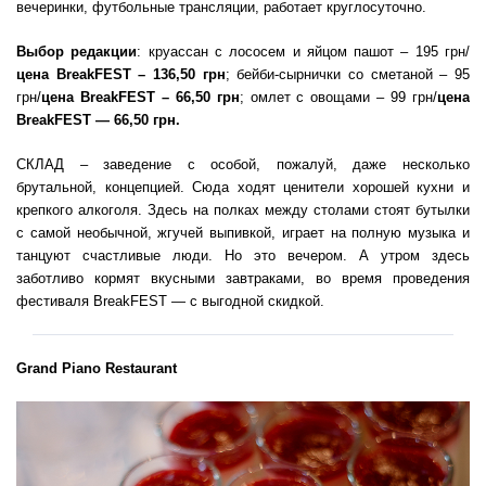
вечеринки, футбольные трансляции, работает круглосуточно.
Выбор редакции
: круассан с лососем и яйцом пашот – 195 грн/
цена BreakFEST
– 136,50 грн
; бейби-сырнички со сметаной – 95
грн/
цена BreakFEST
– 66,50 грн
; омлет с овощами – 99 грн/
цена
BreakFEST — 66,50 грн.
СКЛАД – заведение с особой, пожалуй, даже несколько
брутальной, концепцией. Сюда ходят ценители хорошей кухни и
крепкого алкоголя. Здесь на полках между столами стоят бутылки
с самой необычной, жгучей выпивкой, играет на полную музыка и
танцуют счастливые люди. Но это вечером. А утром здесь
заботливо кормят вкусными завтраками, во время проведения
фестиваля BreakFEST — с выгодной скидкой.
Grand Piano Restaurant