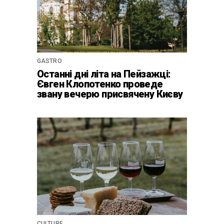
GASTRO
Останні дні літа на Пейзажці:
Євген Клопотенко проведе
звану вечерю присвячену Києву
CULTURE