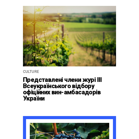
культурної винної
спадщини La Cité du Vin у
Бордо
CULTURE
Представлені члени журі ІІІ
Всеукраїнського відбору
офіційних вин-амбасадорів
України