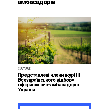
амбасадорів
країни-2024 для центру
культурної винної
спадщини La Cité du Vin у
Бордо
CULTURE
Представлені члени журі ІІІ
Всеукраїнського відбору
офіційних вин-амбасадорів
України