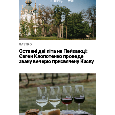
GASTRO
Останні дні літа на Пейзажці:
Євген Клопотенко проведе
звану вечерю присвячену Києву