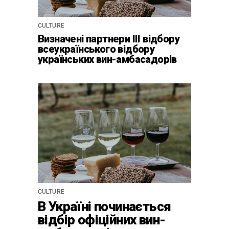
CULTURE
Визначені партнери ІІІ відбору
всеукраїнського відбору
українських вин-амбасадорів
CULTURE
В Україні починається
відбір офіційних вин-