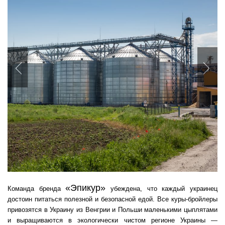
Previous
Nex
«Эпикур»
Команда бренда
убеждена, что каждый украинец
достоин питаться полезной и безопасной едой. Все куры-бройлеры
привозятся в Украину из Венгрии и Польши маленькими цыплятами
и выращиваются в экологически чистом регионе Украины —