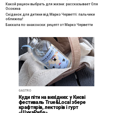
Какой рацион выбрать для жизни: рассказывает Оля
Осокина
Сніданок для дитини від Марко Черветті: пальчики
оближеш!
Баккала по-анаконски: рецепт от Марко Черветти
GASTRO
Куди піти на вихідних: у Києві
фестиваль True&Local збере
крафтярів, лекторів і гурт
«ЩукаРиба»