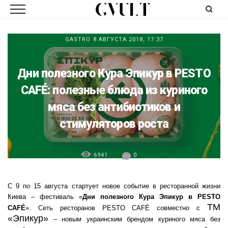
GASTRO
8 АВГУСТА 2018, 17:37
Дни полезного Кура Эпикур в PESTO
CAFÉ: полезные блюда из куриного
мяса без антибиотиков и
стимуляторов роста
6941
0
С 9 по 15 августа стартует новое событие в ресторанной жизни
Киева – фестиваль «
Дни полезного Кура Эпикур в PESTO
ТМ
CAFÉ
». Сеть ресторанов PESTO CAFÉ совместно с
«Эпикур»
– новым украинским брендом куриного мяса без