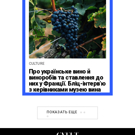
CULTURE
Про українське вино й
виноробів та ставлення до
них у Франції. Бліц-інтерв’ю
з керівниками музею вина
La Cité du Vin в Бордо
ПОКАЗАТЬ ЕЩЕ