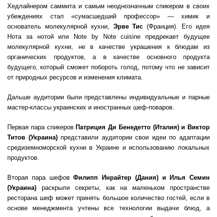
Хедлайнером саммита и самым неоднозначным спикером в своих
убеждениях стал «сумасшедший профессор» — химик и
основатель молекулярной кухни,
Эрве Тис
(Франция). Его идея
Нота за нотой или Note by Note cuisine предрекает будущее
молекулярной кухни, не в качестве украшения к блюдам из
органических продуктов, а в качестве основного продукта
будущего, который сможет побороть голод, потому что не зависит
от природных ресурсов и изменения климата.
Дальше аудитории были представлены индивидуальные и парные
мастер-классы украинских и иностранных шеф-поваров.
Первая пара спикеров
Патриция Ди Бенедетто (Италия) и Виктор
Титов (Украина)
представили аудитории свои идеи по адаптации
средиземноморской кухни в Украине и использованию локальных
продуктов.
Вторая пара шефов
Филипп Инрайтер (Дания) и Илья Семин
(Украина)
раскрыли секреты, как на маленьком пространстве
ресторана шеф может принять большое количество гостей, если в
основе менеджмента учтены все технологии выдачи блюд, а