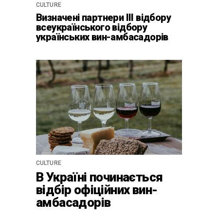
CULTURE
Визначені партнери ІІІ відбору
всеукраїнського відбору
українських вин-амбасадорів
CULTURE
В Україні починається
відбір офіційних вин-
амбасадорів
країни-2024 для центру