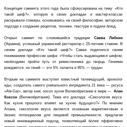
Концепция саммита этого года была сфокусирована на тему: «Кто
такой шеф?», которую в своих докладах и мастер-классах
раскрывали спикеры, основываясь на своей философии, авторском
подходе к созданию рецептов, технике, текстуре и подаче блюд.
Открыл саммит по сложившейся традиции
Савва Либкин
(Украина), успешный украинский ресторатор с 25-летним стажем. В
своем докладе «Кто такой шеф?» Савва поделился своим
пониманием профессии шефа: «Чтобы стать выдающимся шефом,
необходимо пройти путь от ремесленника до творца. Гениями
рождаются, но гений — это 5% таланта и 95% — труда».
Вторым на саммите выступил известный телеведущий, археолог
еды, создатель самого уникального ингредиента 21 века — уксуса
«Ale-Gar», автор книг, посол кухни Великобритании в мире —
Алан
Коксон
(Великобритания). Тема его доклада: «Сексология вкуса.
Как кухня прошлого влияет на кухню будущего?» По мнению
Алана, сексология вкуса является основным маркетинговым и
бизнес потенциалом для пищевой промышленности, предлагая
новый инновационный подход, позволяющий более эффективно
использовать гендерные вкусы и различные креативные варианты.