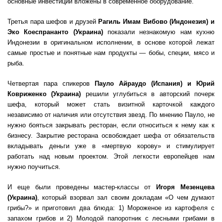
основные инвестиции вложены в современное оборудование.
Третья пара шефов и друзей
Рагиль Имам Вибово (Индонезия) и
Эко Коеспрананто (Украина)
показали незнакомую нам кухню
Индонезии в оригинальном исполнении, в основе которой лежат
самые простые и понятные нам продукты — бобы, специи, мясо и
рыба.
Четвертая пара спикеров
Пауло Айраудо (Испания) и Юрий
Ковриженко (Украина)
решили углубиться в авторский почерк
шефа, который может стать визитной карточкой каждого
независимо от наличия или отсутствия звезд. По мнению Пауло, не
нужно бояться закрывать ресторан, если относиться к нему как к
бизнесу. Закрытие ресторана освобождает шефа от обязательств
вкладывать деньги уже в «мертвую корову» и стимулирует
работать над новым проектом. Этой легкости европейцев нам
нужно поучиться.
И еще были проведены мастер-классы от
Игоря Мезенцева
(Украина)
, который взорвал зал своим докладам «О чем думают
грибы?» и приготовил два блюда: 1) Мороженое из картофеля с
запахом грибов и 2) Молодой папоротник с лесными грибами в