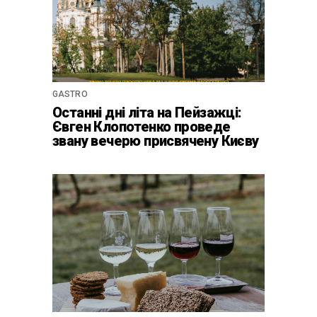
GASTRO
Останні дні літа на Пейзажці:
Євген Клопотенко проведе
звану вечерю присвячену Києву