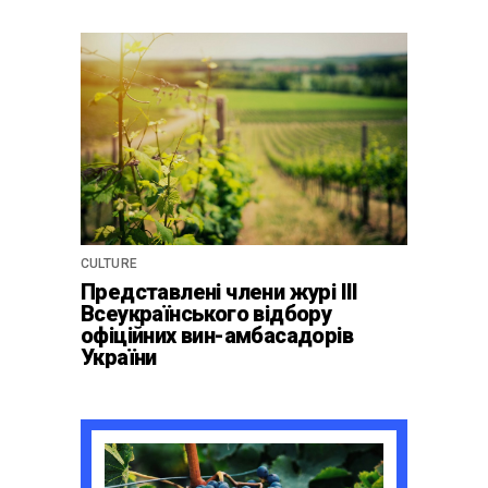
культурної винної
спадщини La Cité du Vin у
Бордо
CULTURE
Представлені члени журі ІІІ
Всеукраїнського відбору
офіційних вин-амбасадорів
України