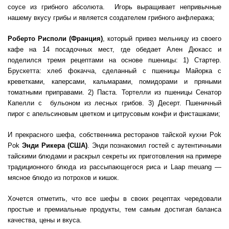
соусе из грибного абсолюта. Игорь выращивает непривычные
нашему вкусу грибы и является создателем грибного анфлеража;
Роберто Рисполи (Франция)
, который привез мельницу из своего
кафе на 14 посадочных мест, где обедает Ален Дюкасс и
поделился тремя рецептами на основе пшеницы: 1) Стартер.
Брускетта: хлеб фокачча, сделанный с пшеницы Майорка с
креветками, каперсами, кальмарами, помидорами и пряными
томатными приправами. 2) Паста. Тортелли из пшеницы Сенатор
Капелли с бульоном из лесных грибов. 3) Десерт. Пшеничный
пирог с апельсиновым цветком и цитрусовым конфи и фисташками;
И прекрасного шефа, собственника ресторанов тайской кухни Pok
Pok
Энди Рикера
(США)
. Энди познакомил гостей с аутентичными
тайскими блюдами и раскрыл секреты их приготовления на примере
традиционного блюда из рассыпающегося риса и Laap meuang —
мясное блюдо из потрохов и кишок.
Хочется отметить, что все шефы в своих рецептах чередовали
простые и премиальные продукты, тем самым достигая баланса
качества, цены и вкуса.