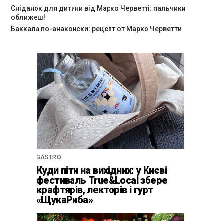
Сніданок для дитини від Марко Черветті: пальчики
оближеш!
Баккала по-анаконски: рецепт от Марко Черветти
GASTRO
Куди піти на вихідних: у Києві
фестиваль True&Local збере
крафтярів, лекторів і гурт
«ЩукаРиба»