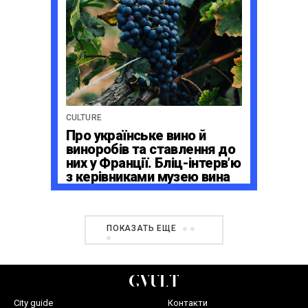
CULTURE
Про українське вино й
виноробів та ставлення до
них у Франції. Бліц-інтерв’ю
з керівниками музею вина
La Cité du Vin в Бордо
ПОКАЗАТЬ ЕЩЕ
City guide
Контакти