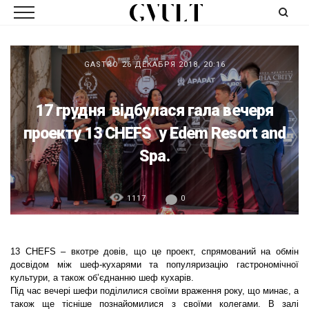
GASTRO
26 ДЕКАБРЯ 2018, 20:16
17 грудня відбулася гала вечеря
проекту 13 CHEFS у Edem Resort and
Spa.
1117
0
13 CHEFS – вкотре довів, що це проект, спрямований на обмін
досвідом між шеф-кухарями та популяризацію гастрономічної
культури, а також об’єднанню шеф кухарів.
Під час вечері шефи поділилися своїми враження року, що минає, а
також ще тісніше познайомилися з своїми колегами. В залі