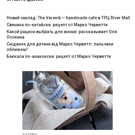
Новий заклад: The Varenik — handmade cafe в ТРЦ River Mall
Свинина по-китайски: рецепт от Марко Черветти
Какой рацион выбрать для жизни: рассказывает Оля
Осокина
Сніданок для дитини від Марко Черветті: пальчики
оближеш!
Баккала по-анаконски: рецепт от Марко Черветти
GASTRO