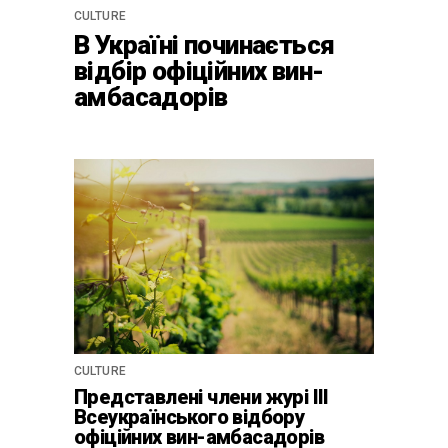
CULTURE
В Україні починається
відбір офіційних вин-
амбасадорів
країни-2024 для центру
культурної винної
спадщини La Cité du Vin у
Бордо
CULTURE
Представлені члени журі ІІІ
Всеукраїнського відбору
офіційних вин-амбасадорів