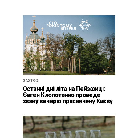
GASTRO
Останні дні літа на Пейзажці:
Євген Клопотенко проведе
звану вечерю присвячену Києву