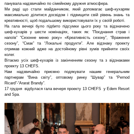
панувала надзвичайно по сімейному дружня атмосфера.
Ми раді що стали майданчиком, який допомагає шеф-кухарям
максимально ділитися досвідом і підвищити свій рівень знань та
креативності, щоб подальшому використовувати їх у своїй роботі.
На гала вечері було підбито підсумки цього року та відзначено
шеф-кухарів у шести номінаціях, таких як: “Поєднання страв і
напоїв” “Сезонне меню року» «Креативність сезону”, “Враження
сезону”, “Смак” та “Локальні продукти”. Але відзнаку проекту
отримав кожний адже на достойному рівні зумів прийняти своїх
колег.
Вітаємо усіх шеф-кухарів із закінченням сезону та з відзнаками
проекту 13 CHEFS.
Нам надзвичайно приємно подякувати нашим генеральним
партнерам “Вина світy”, оптовому ринку “Шувар” та “Pernod
Ricard”-“Ararat Brandy”.
17 грудня відбулася гала вечеря проекту 13 CHEFS у Edem Resort
and Spa.