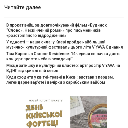
Читайте далее
В прокат вийшов довгоочікуваний фільм «Будинок
“Слово». Нескінчений роман» про письменників
«розстріляного відродження»
У єдності — наша сила: у Києві пройде найбільший
музично- культурний фестиваль цього літа V`YAVA Єднання
Тіна Кароль в Osocor Residence: 14 червня співачка дасть
концерт просто неба в резиденції
Місце затишку й культурний кластер: артпростір V’YAVA на
ВДНГ відкрив літній сезон
Куди сходити у квітні-травні в Києві: вистави з перцем,
легендарне вар’єте і вечірки з карибським вайбом