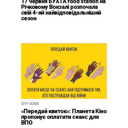
17 червня БУХТА food station на
Річковому Вокзалі розпочала
свій 4-ий найвідповідальніший
сезон
CITY GUIDE
«Передай квиток»: Планета Кіно
пропонує оплатити сеанс для
ВПО