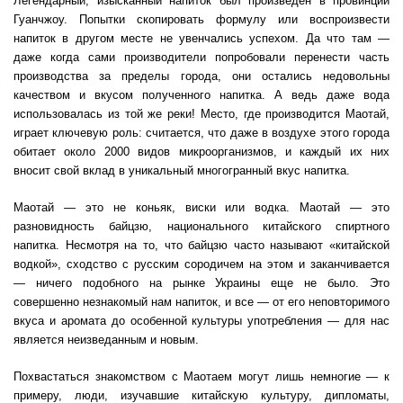
Легендарный, изысканный напиток был произведен в провинции
Гуанчжоу. Попытки скопировать формулу или воспроизвести
напиток в другом месте не увенчались успехом. Да что там —
даже когда сами производители попробовали перенести часть
производства за пределы города, они остались недовольны
качеством и вкусом полученного напитка. А ведь даже вода
использовалась из той же реки! Место, где производится Маотай,
играет ключевую роль: считается, что даже в воздухе этого города
обитает около 2000 видов микроорганизмов, и каждый их них
вносит свой вклад в уникальный многогранный вкус напитка.
Маотай — это не коньяк, виски или водка. Маотай — это
разновидность байцзю, национального китайского спиртного
напитка. Несмотря на то, что байцзю часто называют «китайской
водкой», сходство с русским сородичем на этом и заканчивается
— ничего подобного на рынке Украины еще не было. Это
совершенно незнакомый нам напиток, и все — от его неповторимого
вкуса и аромата до особенной культуры употребления — для нас
является неизведанным и новым.
Похвастаться знакомством с Маотаем могут лишь немногие — к
примеру, люди, изучавшие китайскую культуру, дипломаты,