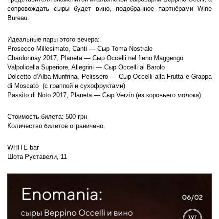
сопровождать сыры будет вино, подобранное партнёрами Wine
Bureau.
Идеальные пары этого вечера:
Prosecco Millesimato, Canti — Сыр Toma Nostrale
Chardonnay 2017, Planeta — Сыр Occelli nel fieno Maggengo
Valpolicella Superiore, Allegrini — Сыр Occelli al Barolo
Dolcetto d’Alba Munfrina, Pelissero — Сыр Occelli alla Frutta e Grappa
di Moscato (с граппой и сухофруктами)
Passito di Noto 2017, Planeta — Сыр Verzin (из коровьего молока)
Стоимость билета: 500 грн
Количество билетов ограничено.
WHITE bar
Шота Руставели, 11