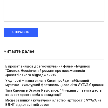
ОТПРАВИТЬ
Читайте далее
В прокат вийшов довгоочікуваний фільм «Будинок
“Слово». Нескінчений роман» про письменників
«розстріляного відродження»
У єдності — наша сила: у Києві пройде найбільший
музично- культурний фестиваль цього літа V`YAVA Єднання
Тіна Кароль в Osocor Residence: 14 червня співачка дасть
концерт просто неба в резиденції
Місце затишку й культурний кластер: артпростір V’YAVA на
ВДНГ відкрив літній сезон