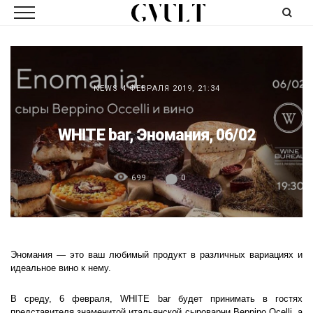
NEWS
4 ФЕВРАЛЯ 2019, 21:34
WHITE bar, Эномания, 06/02
699
0
Эномания — это ваш любимый продукт в различных вариациях и
идеальное вино к нему.
В среду, 6 февраля, WHITE bar будет принимать в гостях
представителя знаменитой итальянской сыроварни Beppino Ocelli, а