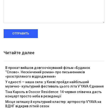
ОТПРАВИТЬ
Читайте далее
В прокат вийшов довгоочікуваний фільм «Будинок
“Слово». Нескінчений роман» про письменників
«розстріляного відродження»
У єдності — наша сила: у Києві пройде найбільший
музично- культурний фестиваль цього літа V`YAVA Єднання
Тіна Кароль в Osocor Residence: 14 червня співачка дасть
концерт просто неба в резиденції
Місце затишку й культурний кластер: артпростір V’YAVA на
ВДНГ відкрив літній сезон