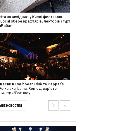
ків музичної історії: Caribbean Club
вяткує День Народження серією
дійних подій
ентальний фільм “Будинок “Слово”
йською покажуть в країнах Європи,
і та США
ЬШЕ НОВОСТЕЙ