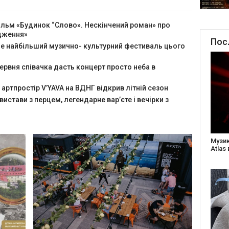
ільм «Будинок “Слово». Нескінчений роман» про
одження»
Пос
йде найбільший музично- культурний фестиваль цього
червня співачка дасть концерт просто неба в
 артпростір V’YAVA на ВДНГ відкрив літній сезон
 вистави з перцем, легендарне вар’єте і вечірки з
Створ
старе
Бабус