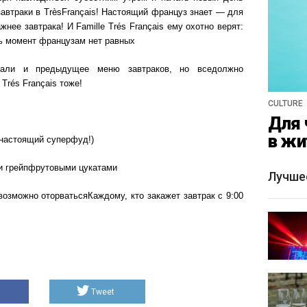
завтраки в TrèsFrançais! Настоящий француз знает — для
жнее завтрака! И Famille Trés Français ему охотно верят:
ть момент французам нет равных
ожали и предыдущее меню завтраков, но вседолжно
Trés Français тоже!
CULTURE
Для 
в жи
(настоящий суперфуд!)
 и грейпфрутовыми цукатами
Лучше
возможно оторватьсяКаждому, кто закажет завтрак с 9:00
Tweet