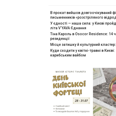
В прокат вийшов довгоочікуваний ф
письменників «розстріляного відр
У єдності — наша сила: у Києві про
літа V`YAVA Єднання
Тіна Кароль в Osocor Residence: 14 
резиденції
Місце затишку й культурний кластер:
Куди сходити у квітні-травні в Києві:
карибським вайбом