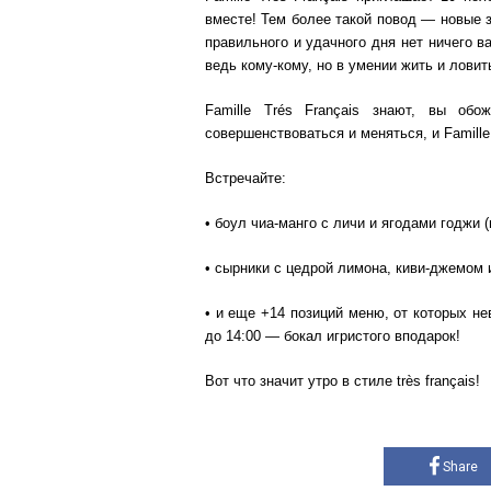
вместе! Тем более такой повод — новые 
правильного и удачного дня нет ничего ва
ведь кому-кому, но в умении жить и лови
Famille Trés Français знают, вы об
совершенствоваться и меняться, и Famille 
Встречайте:
• боул чиа-манго с личи и ягодами годжи 
• сырники с цедрой лимона, киви-джемом
• и еще +14 позиций меню, от которых не
до 14:00 — бокал игристого вподарок!
Вот что значит утро в стиле très français!
Share