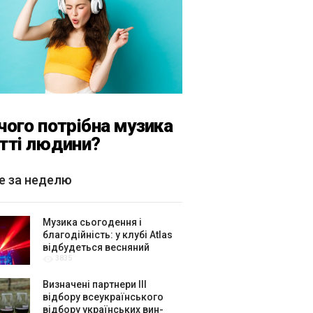
чого потрібна музика
тті людини?
е за неделю
Музика сьогодення і
благодійність: у клубі Atlas
відбудеться весняний
3835
«ГОМІН»
Визначені партнери ІІІ
відбору всеукраїнського
відбору українських вин-