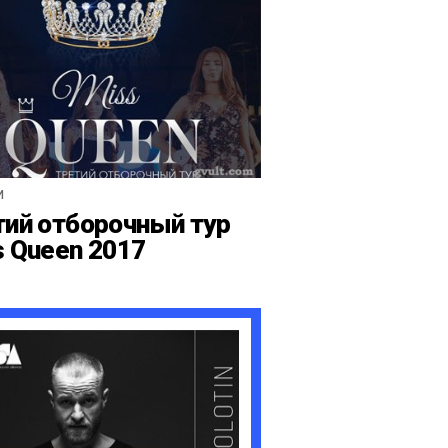
И
тий отборочный тур
s Queen 2017