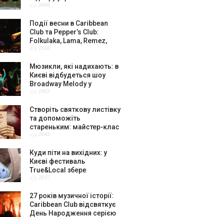
2846
амбасадорів
Події весни в Caribbean
Club та Pepper’s Club:
Folkulaka, Lama, Remez,
2556
вар’єте «Рояль» і триб’ют-
шоу
Мюзикли, які надихають: в
Києві відбудеться шоу
Broadway Melody у
2463
виконанні юних артистів
Broadway Kids Studio
Створіть святкову листівку
та допоможіть
стареньким: майстер-клас
2443
від БФ «Юлині Бабусі» на
«Арт-завод Платформа»
Куди піти на вихідних: у
Києві фестиваль
True&Local збере
2397
крафтярів, лекторів і гурт
«ЩукаРиба»
27 років музичної історії:
Caribbean Club відсвяткує
День Народження серією