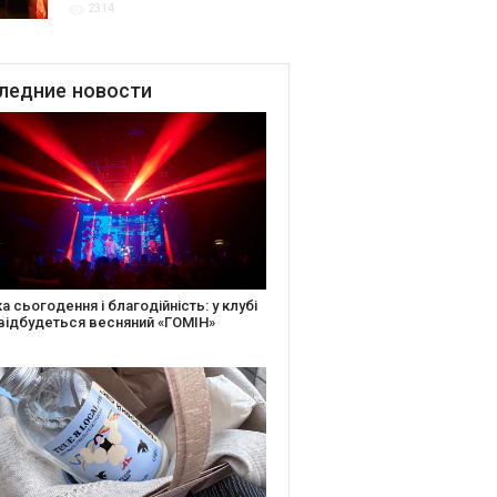
2314
благодійних подій
ледние
новости
іть святкову листівку та допоможіть
ньким: майстер-клас від БФ «Юлині
і» на «Арт-завод Платформа»