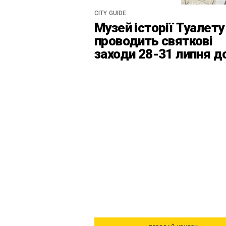
CITY GUIDE
Музей історії Туалету
проводить святкові
заходи 28-31 липня д
Дня Київськоїх Форте