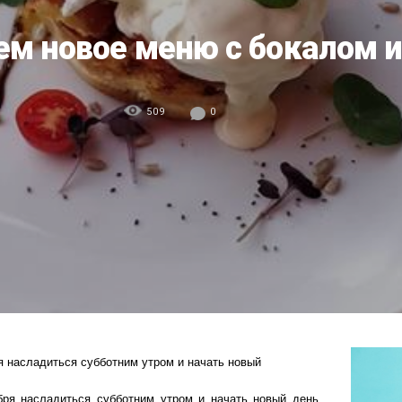
ем новое меню с бокалом и
509
0
ря насладиться субботним утром и начать новый
ября насладиться субботним утром и начать новый день