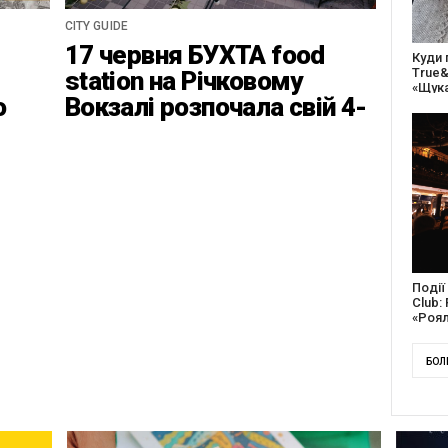
CITY GUIDE
17 червня БУХТА food
27 ро
відс
station на Річковому
благо
о
Вокзалі розпочала свій 4-
ці
ий найвідповідальніший
сезон
Докум
англі
Канад
БОЛ