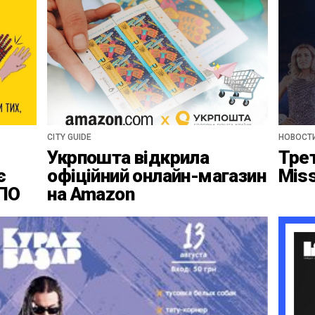
CITY GUIDE
НОВОСТ
Укрпошта відкрила
Тре
є
офіційний онлайн-магазин
Mis
ВПО
на Amazon