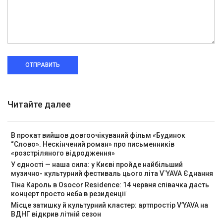
ОТПРАВИТЬ
Читайте далее
В прокат вийшов довгоочікуваний фільм «Будинок
“Слово». Нескінчений роман» про письменників
«розстріляного відродження»
У єдності — наша сила: у Києві пройде найбільший
музично- культурний фестиваль цього літа V`YAVA Єднання
Тіна Кароль в Osocor Residence: 14 червня співачка дасть
концерт просто неба в резиденції
Місце затишку й культурний кластер: артпростір V’YAVA на
ВДНГ відкрив літній сезон