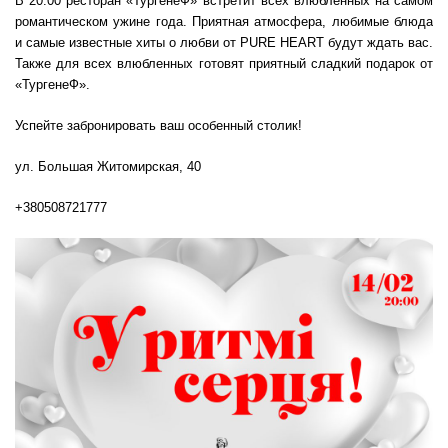
В 20:00 ресторан «ТургенеФ» встретит всех влюбленных на самом
романтическом ужине года. Приятная атмосфера, любимые блюда
и самые известные хиты о любви от PURE HEART будут ждать вас.
Также для всех влюбленных готовят приятный сладкий подарок от
«ТургенеФ».
Успейте забронировать ваш особенный столик!
ул. Большая Житомирская, 40
+380508721777