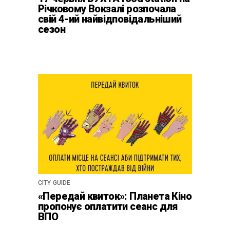
Річковому Вокзалі розпочала
свій 4-ий найвідповідальніший
сезон
CITY GUIDE
«Передай квиток»: Планета Кіно
пропонує оплатити сеанс для
ВПО