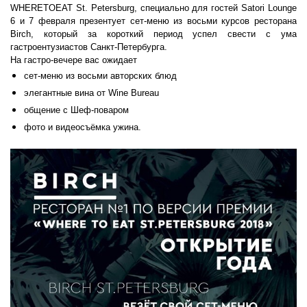
WHERETOEAT St. Petersburg, с
пециально для гостей Satori Lounge
6 и 7 февраля презентует сет-меню из восьми курсов ресторана
Birch, который за короткий период успел свести с ума
гастроентузиастов Санкт-Петербурга.
На гастро-вечере вас ожидает
сет-меню из восьми авторских блюд
элегантные вина от Wine Bureau
общение с Шеф-поваром
фото и видеосъёмка ужина.