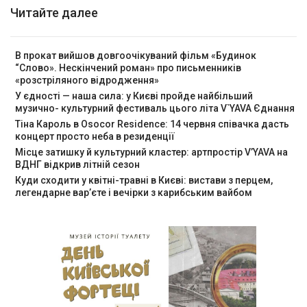
Читайте далее
В прокат вийшов довгоочікуваний фільм «Будинок
“Слово». Нескінчений роман» про письменників
«розстріляного відродження»
У єдності — наша сила: у Києві пройде найбільший
музично- культурний фестиваль цього літа V`YAVA Єднання
Тіна Кароль в Osocor Residence: 14 червня співачка дасть
концерт просто неба в резиденції
Місце затишку й культурний кластер: артпростір V’YAVA на
ВДНГ відкрив літній сезон
Куди сходити у квітні-травні в Києві: вистави з перцем,
легендарне вар’єте і вечірки з карибським вайбом