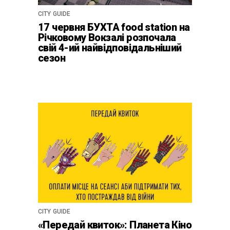
CITY GUIDE
17 червня БУХТА food station на
Річковому Вокзалі розпочала
свій 4-ий найвідповідальніший
сезон
CITY GUIDE
«Передай квиток»: Планета Кіно