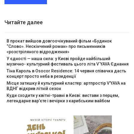
Читайте далее
В прокат вийшов довгоочікуваний фільм «Будинок
“Слово». Нескінчений роман» про письменників
«розстріляного відродження»
У єдності — наша сила: у Києві пройде найбільший
музично- культурний фестиваль цього літа V`YAVA Єднання
Тіна Кароль в Osocor Residence: 14 червня співачка дасть
концерт просто неба в резиденції
Місце затишку й культурний кластер: артпростір V’YAVA на
ВДНГ відкрив літній сезон
Куди сходити у квітні-травні в Києві: вистави з перцем,
легендарне вар’єте і вечірки з карибським вайбом