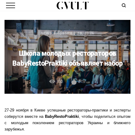
NEWS
6 НОЯБРЯ 2018, 20:26
Школа молодых рестораторов
BabyRestoPraktiki объявляет набор
502
0
27-29 ноября в Киеве успешные рестораторы-практики и эксперты
соберутся вместе на
Baby
Resto
Praktiki
, чтобы поделиться опытом
с молодым поколением рестораторов Украины и ближнего
зарубежья.