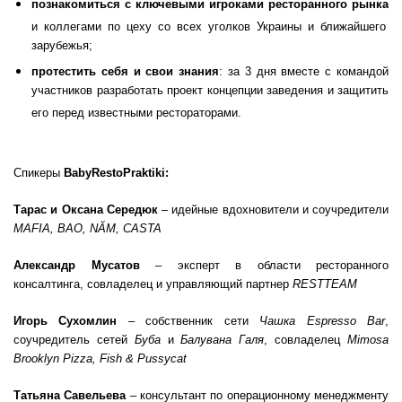
познакомиться с ключевыми игроками ресторанного рынка
и коллегами по цеху со всех уголков Украины и ближайшего
зарубежья;
протестить себя и свои знания
: за 3 дня вместе с командой
участников разработать проект концепции заведения и защитить
его перед известными рестораторами.
Спикеры
Baby
Resto
Praktiki:
Тарас и Оксана Середюк
– идейные вдохновители и соучредители
MAFIA, BAO, NĂM, CASTA
Александр Мусатов
– эксперт в области ресторанного
консалтинга, совладелец и управляющий партнер
RESTTEAM
Игорь Сухомлин
– собственник сети
Чашка Espresso Bar
,
соучредитель сетей
Буба
и
Балувана Галя
, совладелец
Mimosa
Brooklyn Pizza, Fish & Pussycat
Татьяна Савельева
– консультант по операционному менеджменту