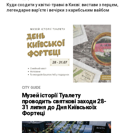
Куди сходити у квітні-травні в Києві: вистави з перцем,
легендарне вар’єте і вечірки з карибським вайбом
CITY GUIDE
Музей історії Туалету
проводить святкові заходи 28-
31 липня до Дня Київськоїх
Фортеці