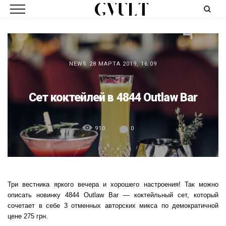
NEWS
28 МАРТА 2019, 16:09
Сет коктейлей в 4844 Outlaw Bar
910
0
Три вестника яркого вечера и хорошего настроения! Так можно
описать новинку 4844 Outlaw Bar — коктейльный сет, который
сочетает в себе 3 отменных авторских микса по демократичной
цене 275 грн.