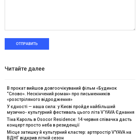
ОТПРАВИТЬ
Читайте далее
В прокат вийшов довгоочікуваний фільм «Будинок
“Слово». Нескінчений роман» про письменників
«розстріляного відродження»
У єдності — наша сила: у Києві пройде найбільший
музично- культурний фестиваль цього літа V`YAVA Єднання
Тіна Кароль в Osocor Residence: 14 червня співачка дасть
концерт просто неба в резиденції
Місце затишку й культурний кластер: артпростір V’YAVA на
ВДНГ відкрив літній сезон