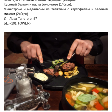
Куриный бульон и паста Болоньезе (140грн);
Минестроне и медальоны из телятины с картофелем и зелёным
миксом (240грн)
Ул. Льва Толстого, 57
БЦ «101 TOWER»