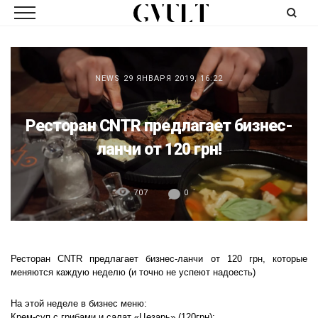
NEWS
29 ЯНВАРЯ 2019, 16:22
Ресторан CNTR предлагает бизнес-
ланчи от 120 грн!
707
0
Ресторан CNTR предлагает бизнес-ланчи от 120 грн, которые
меняются каждую неделю (и точно не успеют надоесть)
На этой неделе в бизнес меню:
Крем-суп с грибами и салат «Цезарь» (120грн);