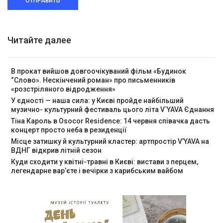
ОТПРАВИТЬ
Читайте далее
В прокат вийшов довгоочікуваний фільм «Будинок
“Слово». Нескінчений роман» про письменників
«розстріляного відродження»
У єдності — наша сила: у Києві пройде найбільший
музично- культурний фестиваль цього літа V`YAVA Єднання
Тіна Кароль в Osocor Residence: 14 червня співачка дасть
концерт просто неба в резиденції
Місце затишку й культурний кластер: артпростір V’YAVA на
ВДНГ відкрив літній сезон
Куди сходити у квітні-травні в Києві: вистави з перцем,
легендарне вар’єте і вечірки з карибським вайбом