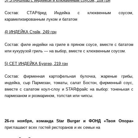
3) STARbread с индейкой и клюквенным соусом, 189 грн
Состав: СТАРбред Индейка с клюквенным соусом,
карамелизированным луком и бататом
4) ИНДЕЙКА Стейк, 249 грн
Состав: филе индейки на гриле в пряном соусе, вместе с бататом
или кукурузой гриль — на выбор, вместе с клюквенным соусом.
5) СЕТ ИНДЕЙКА Бургер, 219 грн
Состав: фирменная картофельная булочка, жареные грибы,
индейка, сыр Пармезан, томаты, салат Бостон, фирменный соус,
вместе с салатом коул-слоу и STARфрайс на выбор: тоненькая с
пармезаном и розмарином, толстая или чипсы.
26-го ноября, команда
Star
Burger
и ФОНД «Твоя Опора»
приглашают всех гостей ресторанов и их семьи на