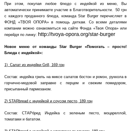
При этом, покупая любое блюдо с индейкой из меню, Вы
автоматически принимаете участие в Благотворительности. 50 грн
с каждого проданного блюда, команда Star Burger перечисляет в
ФОНД «ТВОЯ ОПОРА» в помощь деткам. Со всеми деталями
компании можно ознакомиться на сайте Фонда «Твоя Опора» или
http://tvoya-opora.org/star-burger
перейдя по линку:
Новое меню от команды
Star
Burger «Помогать – просто!
Блюда с индейкой»
:
1) Салат из индейки Grill, 169 грн
Состав: индейка гриль на миксе салатов бостон и ромэн, руккола в
горчично-медовой заправке с перцем и свежим помидором,
присыпанный пармезаном.
2) STARbread с индейкой и соусом песто, 189 грн
Состав: СТАРбред Индейка с зеленым песто, моцареллой,
томатами и бататом.