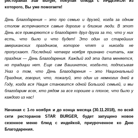
ресторанах
Star
Burger, покупая блюда с ИНДЕЙКОЙ из
которого, Вы уже помогаете!
День Благодарения – это про семью и друзей, когда за одним
столом встречаются самые дорогие и близкие люди. В этот
День все примиряются и благодарят друг друга за то, что у них
есть, что было и что будет! Это один из старейших
американских праздников, которое чтят и никогда не
пропускают. Последний четверг ноября признано считать, как
праздник — День Благодарения. Каждый год эта дата меняется,
но традиции нет. Еще сам Вашингтон, когда-то, подписывая
Указ о том, что День Благодарения – это Национальный
Праздник, говорил, что, пожалуй, это один из немногих дней в
Году, когда вся Нация становится одной Большой семьей, и мы
благодарим всех, кто рядом за все хорошее и плохое, что было у
каждого из нас!
Начиная с 1-го ноября и до конца месяца (30.11.2018), по всей
сети ресторанов
STAR
BURGER
, будет запущено новое
сезонное меню блюд с индейкой, приуроченное ко Дню
Благодарения.