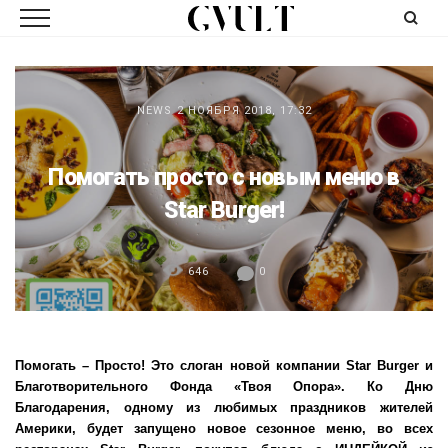
NEWS
2 НОЯБРЯ 2018, 17:32
Помогать просто с новым меню в
Star Burger!
646
0
Помогать – Просто! Это слоган новой компании
Star
Burger и
Благотворительного Фонда «Твоя Опора». Ко Дню
Благодарения, одному из любимых праздников жителей
Америки, будет запущено новое сезонное меню, во всех