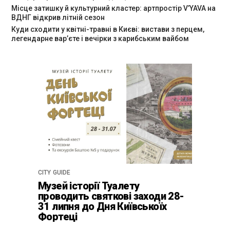
Місце затишку й культурний кластер: артпростір V’YAVA на
ВДНГ відкрив літній сезон
Куди сходити у квітні-травні в Києві: вистави з перцем,
легендарне вар’єте і вечірки з карибським вайбом
CITY GUIDE
Музей історії Туалету
проводить святкові заходи 28-
31 липня до Дня Київськоїх
Фортеці