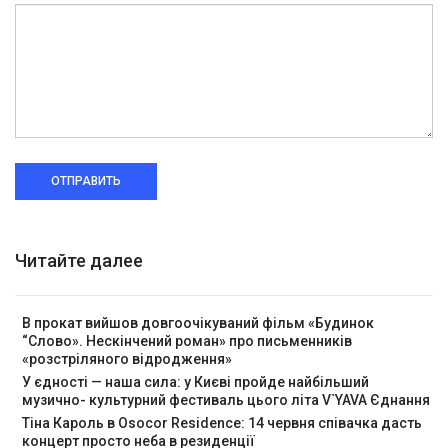
ОТПРАВИТЬ
Читайте далее
В прокат вийшов довгоочікуваний фільм «Будинок
“Слово». Нескінчений роман» про письменників
«розстріляного відродження»
У єдності — наша сила: у Києві пройде найбільший
музично- культурний фестиваль цього літа V`YAVA Єднання
Тіна Кароль в Osocor Residence: 14 червня співачка дасть
концерт просто неба в резиденції