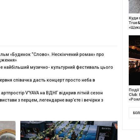
27 ро
відс
благо
ільм «Будинок “Слово». Нескінчений роман» про
одження»
йде найбільший музично- культурний фестиваль цього
червня співачка дасть концерт просто неба в
Докум
 артпростір V’YAVA на ВДНГ відкрив літній сезон
англі
Канад
 вистави з перцем, легендарне вар’єте і вечірки з
БОЛ