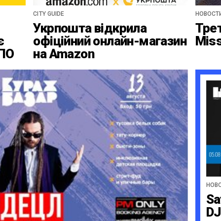
CITY GUIDE
НОВОСТ
Укрпошта відкрила
Тре
є
офіційний онлайн-магазин
Mis
ВПО
на Amazon
НОВ
Sa
DJ