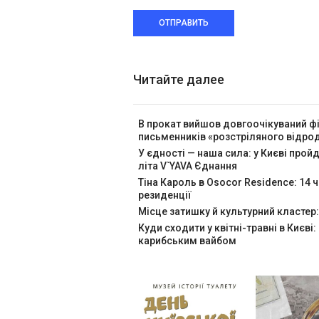
ОТПРАВИТЬ
Читайте далее
В прокат вийшов довгоочікуваний ф
письменників «розстріляного відр
У єдності — наша сила: у Києві про
літа V`YAVA Єднання
Тіна Кароль в Osocor Residence: 14 
резиденції
Місце затишку й культурний кластер:
Куди сходити у квітні-травні в Києві:
карибським вайбом