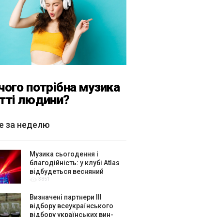
чого потрібна музика
тті людини?
е за неделю
Музика сьогодення і
благодійність: у клубі Atlas
відбудеться весняний
3851
«ГОМІН»
Визначені партнери ІІІ
відбору всеукраїнського
відбору українських вин-