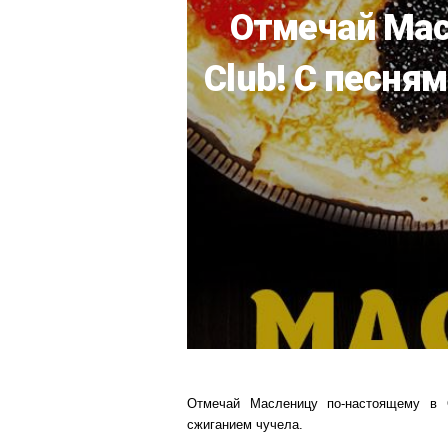
Отмечай Мас
Club! С песня
Отмечай Масленицу по-настоящему в Q
сжиганием чучела.