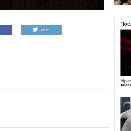
Пос
Tweet
Створ
старе
Бабус