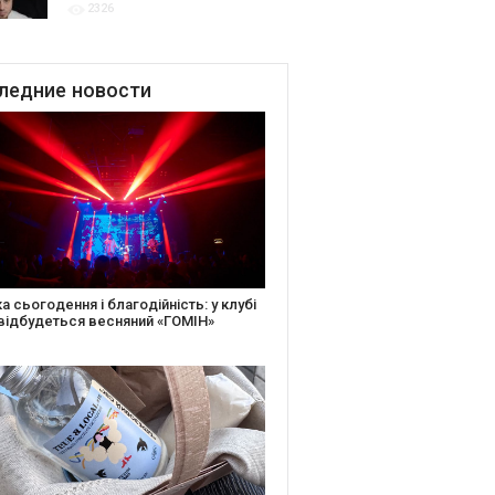
2326
для привітання молодят
до Дня Закоханих
ледние
новости
іть святкову листівку та допоможіть
ньким: майстер-клас від БФ «Юлині
і» на «Арт-завод Платформа»