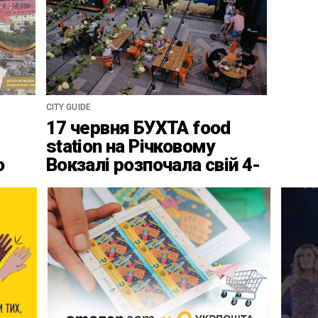
CITY GUIDE
17 червня БУХТА food
station на Річковому
о
Вокзалі розпочала свій 4-
ці
ий найвідповідальніший
сезон