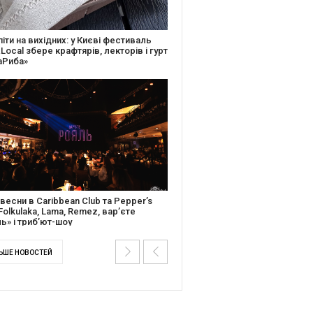
ків музичної історії: Caribbean Club
вяткує День Народження серією
дійних подій
ентальний фільм “Будинок “Слово”
йською покажуть в країнах Європи,
і та США
ЬШЕ НОВОСТЕЙ