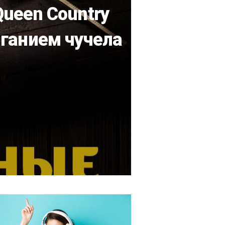
ueen Country
иганием чучела