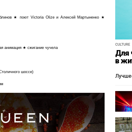
блинов ★ поют Victoria Olize и Алексей Мартыненко ★
CULTURE
ая анимация ★ сжигание чучела
Для 
в жи
 Столичного шоссе)
Лучше
ым