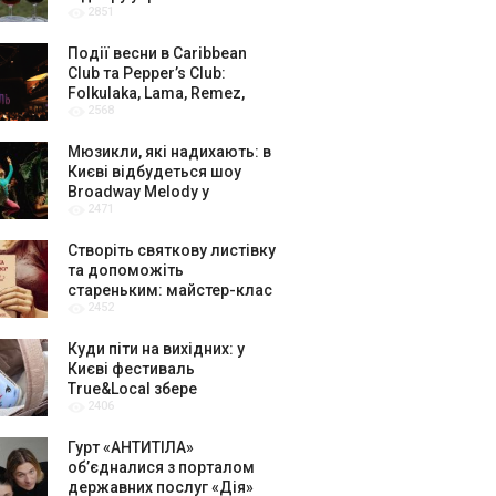
2851
амбасадорів
Події весни в Caribbean
Club та Pepper’s Club:
Folkulaka, Lama, Remez,
2568
вар’єте «Рояль» і триб’ют-
шоу
Мюзикли, які надихають: в
Києві відбудеться шоу
Broadway Melody у
2471
виконанні юних артистів
Broadway Kids Studio
Створіть святкову листівку
та допоможіть
стареньким: майстер-клас
2452
від БФ «Юлині Бабусі» на
«Арт-завод Платформа»
Куди піти на вихідних: у
Києві фестиваль
True&Local збере
2406
крафтярів, лекторів і гурт
«ЩукаРиба»
Гурт «АНТИТІЛА»
обʼєдналися з порталом
державних послуг «Дія»