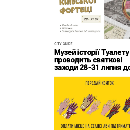
CITY GUIDE
Музей історії Туалету
проводить святкові
заходи 28-31 липня д
Дня Київськоїх Форте