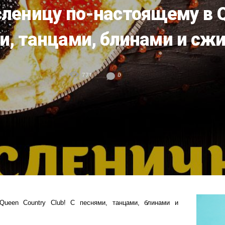
леницу по-настоящему в Q
ми, танцами, блинами и сж
771
0
ueen Country Club! С песнями, танцами, блинами и