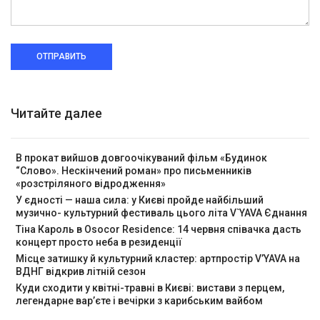
ОТПРАВИТЬ
Читайте далее
В прокат вийшов довгоочікуваний фільм «Будинок
“Слово». Нескінчений роман» про письменників
«розстріляного відродження»
У єдності — наша сила: у Києві пройде найбільший
музично- культурний фестиваль цього літа V`YAVA Єднання
Тіна Кароль в Osocor Residence: 14 червня співачка дасть
концерт просто неба в резиденції
Місце затишку й культурний кластер: артпростір V’YAVA на
ВДНГ відкрив літній сезон
Куди сходити у квітні-травні в Києві: вистави з перцем,
легендарне вар’єте і вечірки з карибським вайбом