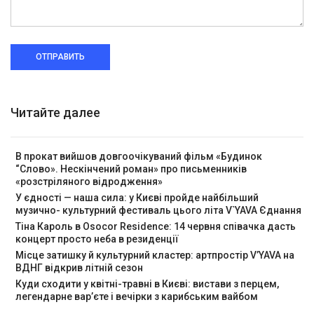
ОТПРАВИТЬ
Читайте далее
В прокат вийшов довгоочікуваний фільм «Будинок
“Слово». Нескінчений роман» про письменників
«розстріляного відродження»
У єдності — наша сила: у Києві пройде найбільший
музично- культурний фестиваль цього літа V`YAVA Єднання
Тіна Кароль в Osocor Residence: 14 червня співачка дасть
концерт просто неба в резиденції
Місце затишку й культурний кластер: артпростір V’YAVA на
ВДНГ відкрив літній сезон
Куди сходити у квітні-травні в Києві: вистави з перцем,
легендарне вар’єте і вечірки з карибським вайбом