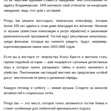
Но не пирогами едиными славится заведение. Местоположение по
адресу Владимирская, 14/8 наложило свой отпечаток на концепцию
заведения, ведь этот дом с историей…
Pirogъ bar решили воссоздать творческую атмосферу, которая
более 100 лет царила в этом доме благодаря его жителям. Начиная
от музыки (известные композиции в ретро обработке) и заканчивая
развлекательной программой. Гостей ждут регулярные кинопоказы,
среди фильмов, которые вы сможете увидеть, будут, например,
короткометражное немое кино 1910-1940 годов.
Если вы в восторге от творчества Агаты Кристи и мечтали стать
героем подобной истории — вам понравятся салонные детективные
игры в которых нужно раскрывать тайны и искать виновного в
убийстве. Поклонникам настоящей мистики мы предлагаем особый
досуг: мистические встречи и денежные обряды.
Каждую пятницу и субботу — живая музыка. Следите за анонсом
активностей в социальных сетях.
Pirogъ bar — это место, которое точно запомнится гостям Киева и
станет особенным для любителей оригинального отдыха.