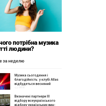
чого потрібна музика
тті людини?
е за неделю
Музика сьогодення і
благодійність: у клубі Atlas
відбудеться весняний
3818
«ГОМІН»
Визначені партнери ІІІ
відбору всеукраїнського
відбору українських вин-