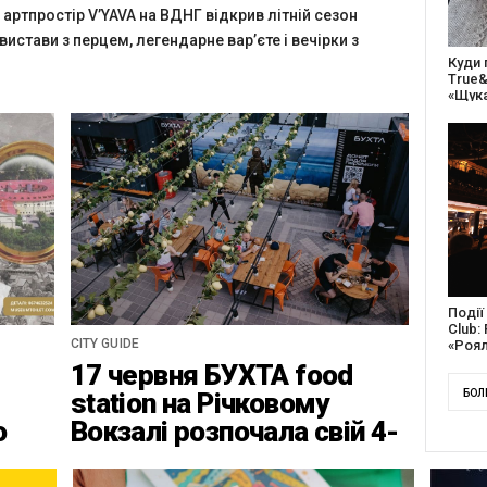
 артпростір V’YAVA на ВДНГ відкрив літній сезон
 вистави з перцем, легендарне вар’єте і вечірки з
27 ро
відс
благо
Докум
англі
CITY GUIDE
Канад
17 червня БУХТА food
station на Річковому
БОЛ
о
Вокзалі розпочала свій 4-
ці
ий найвідповідальніший