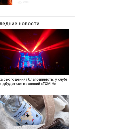
2303
благодійних подій
ледние
новости
іть святкову листівку та допоможіть
ньким: майстер-клас від БФ «Юлині
і» на «Арт-завод Платформа»