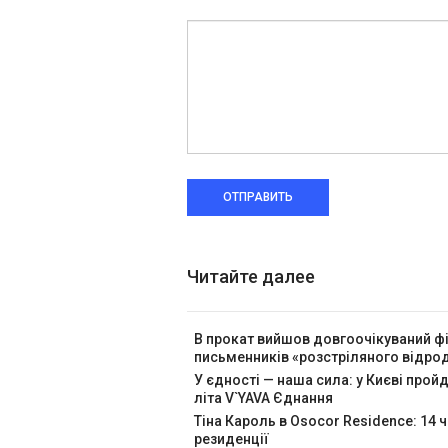
ОТПРАВИТЬ
Читайте далее
В прокат вийшов довгоочікуваний ф
письменників «розстріляного відр
У єдності — наша сила: у Києві про
літа V`YAVA Єднання
Тіна Кароль в Osocor Residence: 14 
резиденції