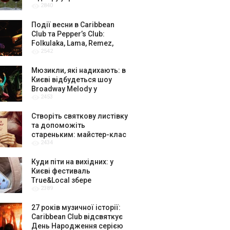
2840
амбасадорів
Події весни в Caribbean
Club та Pepper’s Club:
Folkulaka, Lama, Remez,
2542
вар’єте «Рояль» і триб’ют-
шоу
Мюзикли, які надихають: в
Києві відбудеться шоу
Broadway Melody у
2453
виконанні юних артистів
Broadway Kids Studio
Створіть святкову листівку
та допоможіть
стареньким: майстер-клас
2434
від БФ «Юлині Бабусі» на
«Арт-завод Платформа»
Куди піти на вихідних: у
Києві фестиваль
True&Local збере
2389
крафтярів, лекторів і гурт
«ЩукаРиба»
27 років музичної історії:
Caribbean Club відсвяткує
День Народження серією