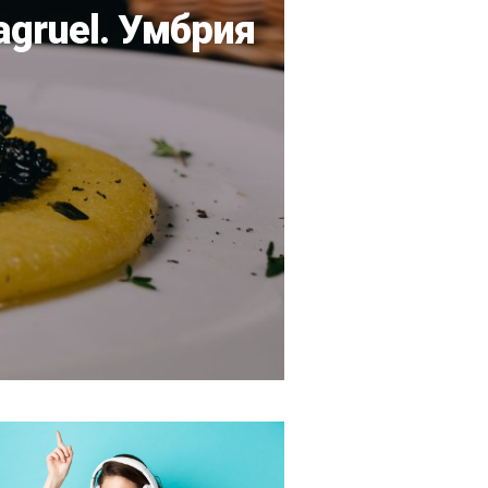
agruel. Умбрия