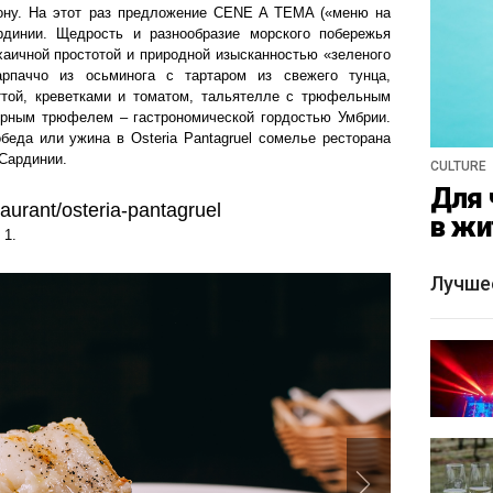
ону. На этот раз предложение CENE A TEMA («меню на
динии. Щедрость и разнообразие морского побережья
хаичной простотой и природной изысканностью «зеленого
арпаччо из осьминога с тартаром из свежего тунца,
ой, креветками и томатом, тальятелле с трюфельным
ерным трюфелем – гастрономической гордостью Умбрии.
обеда или ужина
в Оsteria Pantagruel с
омелье ресторана
 Сардинии.
CULTURE
Для 
taurant/osteria-pantagruel
в жи
 1.
Лучше
Next