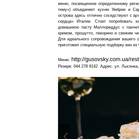
меню, посвященное определенному реги
тему») объединяет кухню Умбрии и Сар
острова здесь отлично соседствуют с ар
сердца» Италии. Стоит попробовать к
домашнюю пасту Маллореддус с панчетт
кремом, прошутто, пекорино и свежим ч
Для идеального сопровождения вашего 
приготовил специальную подборку вин из
http://gusovsky.com.ua/
res
Меню:
Резерв: 044 278 8142. Адрес: ул. Лысенка,
Previous