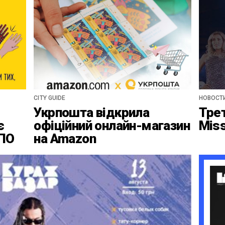
сезон
CITY GUIDE
НОВОСТ
Укрпошта відкрила
Тре
є
офіційний онлайн-магазин
Mis
ВПО
на Amazon