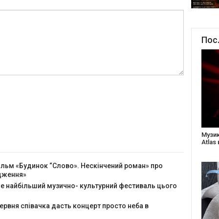
Пос
Створ
старе
Бабус
ільм «Будинок “Слово». Нескінчений роман» про
одження»
йде найбільший музично- культурний фестиваль цього
червня співачка дасть концерт просто неба в