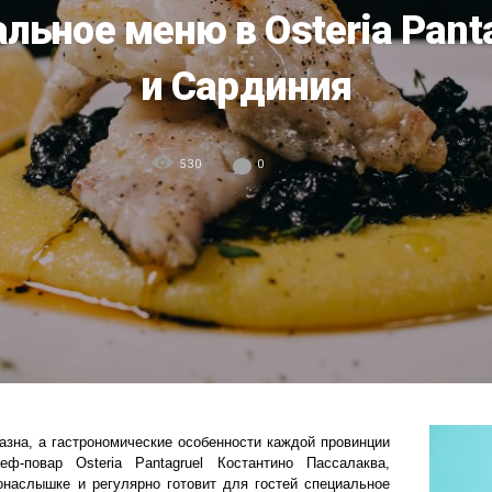
льное меню в Оsteria Pant
и Сардиния
530
0
азна, а гастрономические особенности каждой провинции
ф-повар Оsteria Pantagruel Костантино Пассалаква,
онаслышке и регулярно готовит для гостей специальное