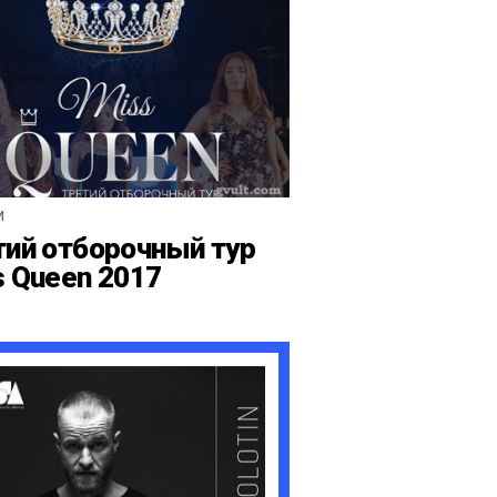
И
тий отборочный тур
s Queen 2017