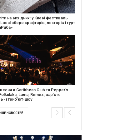
ків музичної історії: Caribbean Club
вяткує День Народження серією
дійних подій
ентальний фільм “Будинок “Слово”
йською покажуть в країнах Європи,
і та США
ЬШЕ НОВОСТЕЙ