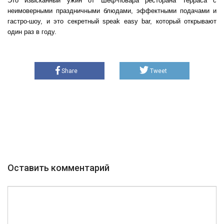
Это изысканный ужин от Шеф-повара ресторана Терраса с
неимоверными праздничными блюдами, эффектными подачами и
гастро-шоу, и это секретный speak easy bar, который открывают
один раз в году.
Share
Tweet
Оставить комментарий