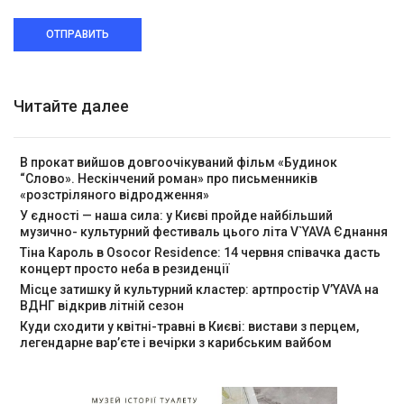
ОТПРАВИТЬ
Читайте далее
В прокат вийшов довгоочікуваний фільм «Будинок
“Слово». Нескінчений роман» про письменників
«розстріляного відродження»
У єдності — наша сила: у Києві пройде найбільший
музично- культурний фестиваль цього літа V`YAVA Єднання
Тіна Кароль в Osocor Residence: 14 червня співачка дасть
концерт просто неба в резиденції
Місце затишку й культурний кластер: артпростір V’YAVA на
ВДНГ відкрив літній сезон
Куди сходити у квітні-травні в Києві: вистави з перцем,
легендарне вар’єте і вечірки з карибським вайбом