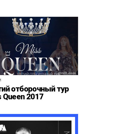
И
тий отборочный тур
s Queen 2017