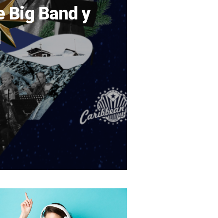
 Big Band у
l