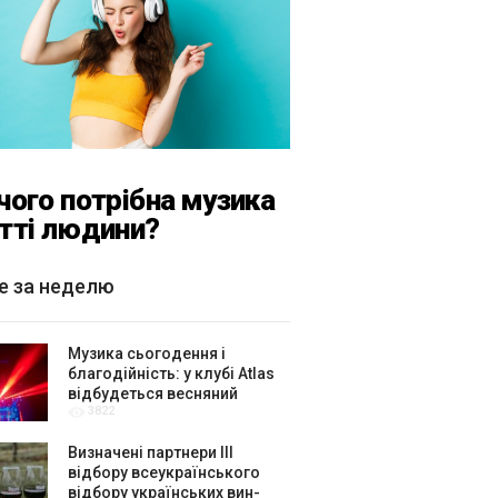
чого потрібна музика
тті людини?
е за неделю
Музика сьогодення і
благодійність: у клубі Atlas
відбудеться весняний
3822
«ГОМІН»
Визначені партнери ІІІ
відбору всеукраїнського
відбору українських вин-