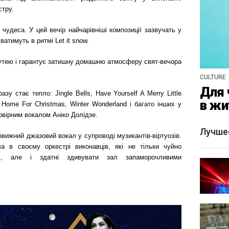
стру.
чудеса. У цей вечір найчарівніші композиції зазвучать у
ватимуть в ритмі Let it snow.
 кутею і гарантує затишну домашню атмосферу свят-вечора
CULTURE
Для 
азу стає тепло: Jingle Bells, Have Yourself A Merry Little
в жи
e Home For Christmas, Winter Wonderland і багато інших у
овірним вокалом Аніко Долідзе.
Лучше
вижний джазовий вокал у супроводі музикантів-віртуозів.
ла в своєму оркестрі виконавців, які не тільки чуйно
ом, але і здатні здивувати зал запаморочливими