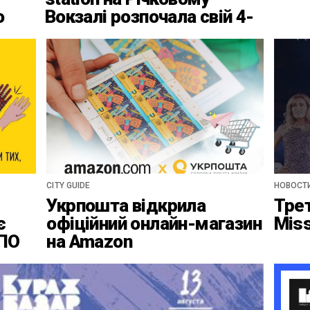
о
Вокзалі розпочала свій 4-
ці
ий найвідповідальніший
сезон
CITY GUIDE
НОВОСТ
Укрпошта відкрила
Тре
є
офіційний онлайн-магазин
Mis
ВПО
на Amazon