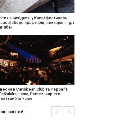
ків музичної історії: Caribbean Club
вяткує День Народження серією
дійних подій
ентальний фільм “Будинок “Слово”
йською покажуть в країнах Європи,
і та США
ЬШЕ НОВОСТЕЙ