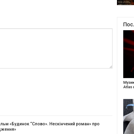
Пос
Створ
старе
Бабус
ільм «Будинок “Слово». Нескінчений роман» про
одження»