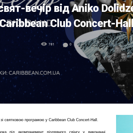
вят-вечір від Aniko Dolidze
Caribbean Club Concert-Hal
781
0
зі святковою програмою у Caribbean Club Concert-Hall.
ка під акомпанемент різдвяного свінгу у виконанні