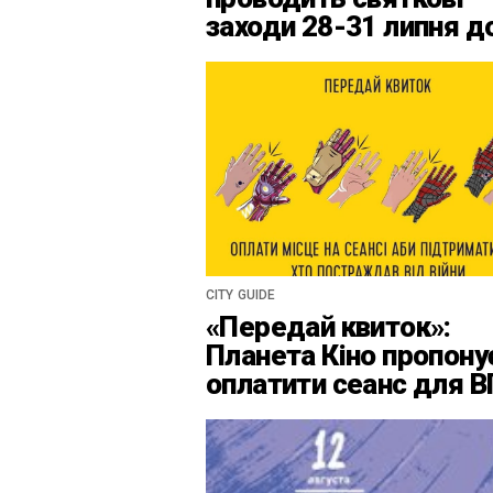
заходи 28-31 липня д
Дня Київськоїх Форте
CITY GUIDE
«Передай квиток»:
Планета Кіно пропону
оплатити сеанс для 