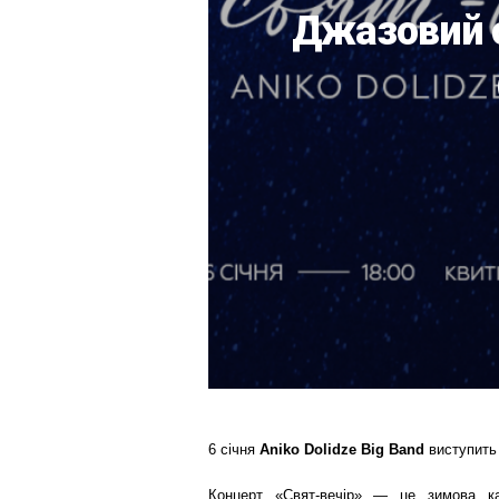
Джазовий с
6 січня
Aniko Dolidze Big Band
виступить 
Концерт «Cвят-вечір» — це зимова каз