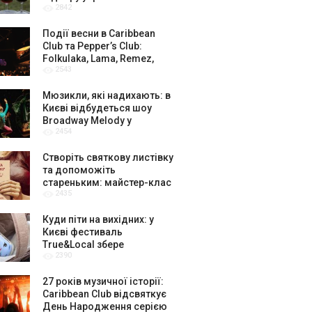
2842
амбасадорів
Події весни в Caribbean
Club та Pepper’s Club:
Folkulaka, Lama, Remez,
2543
вар’єте «Рояль» і триб’ют-
шоу
Мюзикли, які надихають: в
Києві відбудеться шоу
Broadway Melody у
2454
виконанні юних артистів
Broadway Kids Studio
Створіть святкову листівку
та допоможіть
стареньким: майстер-клас
2435
від БФ «Юлині Бабусі» на
«Арт-завод Платформа»
Куди піти на вихідних: у
Києві фестиваль
True&Local збере
2390
крафтярів, лекторів і гурт
«ЩукаРиба»
27 років музичної історії:
Caribbean Club відсвяткує
День Народження серією