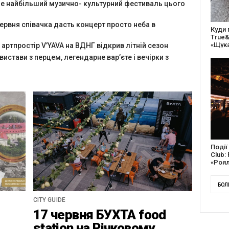
йде найбільший музично- культурний фестиваль цього
червня співачка дасть концерт просто неба в
27 ро
відс
благо
 артпростір V’YAVA на ВДНГ відкрив літній сезон
 вистави з перцем, легендарне вар’єте і вечірки з
Докум
англі
Канад
БОЛ
CITY GUIDE
17 червня БУХТА food
station на Річковому