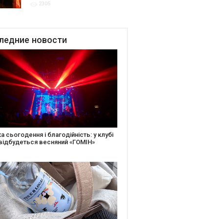
2305
благодійних подій
ледние
новости
іть святкову листівку та допоможіть
ньким: майстер-клас від БФ «Юлині
і» на «Арт-завод Платформа»