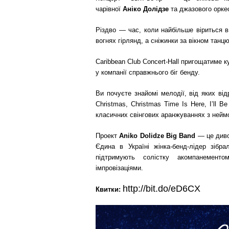
чарівної
Аніко Долідзе
та джазового орке
Різдво — час, коли найбільше віриться в 
вогнях гірлянд, а сніжинки за вікном танцю
Caribbean Club Concert-Hall пригощатиме
у компанії справжнього біг бенду.
Ви почуєте знайомі мелодії, від яких відр
Christmas, Christmas Time Is Here, I’ll B
класичних свінгових аранжуваннях з нейм
Проект
Aniko Dolidze Big Band
— це диво
Єдина в Україні жінка-бенд-лідер зібра
підтримують солістку акомпанемент
імпровізаціями.
http://bit.do/eD6CX
Квитки: