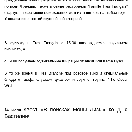
праздничное меню, рецепты для которого наши шефы выискивали
по всей Франции. Также в семье ресторанов “Famille Tres Français”
стартует новое меню освежающих летних напитков на любой вкус.
Угощаем всех гостей вкуснейшей сангрией.
В субботу в Très Français с 15.00 наслаждаемся звучанием
пианиста, а
с 19.00 получаем музыкальные вибрации от ансамбля Кафе Нуар.
В то же время в Très Branche под розовое вино и специальные
блюда от шефа слушаем джаз-рок и соул от группы “The Oscar
Wild”.
Квест «В поисках Моны Лизы» ко Дню
14 июля
Бастилии
!