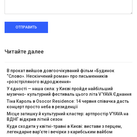
ОТПРАВИТЬ
Читайте далее
В прокат вийшов довгоочікуваний фільм «Будинок
“Слово». Нескінчений роман» про письменників
«розстріляного відродження»
У єдності — наша сила: у Києві пройде найбільший
музично- культурний фестиваль цього літа V`YAVA Єднання
Тіна Кароль в Osocor Residence: 14 червня співачка дасть
концерт просто неба в резиденції
Місце затишку й культурний кластер: артпростір V’YAVA на
ВДНГ відкрив літній сезон
Куди сходити у квітні-травні в Києві: вистави з перцем,
легендарне вар’єте і вечірки з карибським вайбом