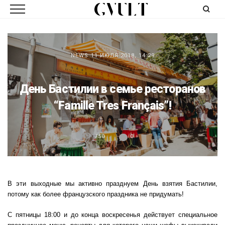
NEWS
11 ИЮЛЯ 2018, 14:29
День Бастилии в семье ресторанов
“Famille Tres Français”!
750
0
В эти выходные мы активно празднуем День взятия Бастилии,
потому как более французского праздника не придумать!
С пятницы 18:00 и до конца воскресенья действует специальное