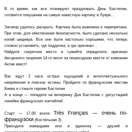
В то время, как все планируют праздновать День Бастилии,
готовится покушение на самую известную картину в Лувре…
Заговор удалось раскрыть. Картина была вывезена и перепрятана.
При этом, для обеспечения безопасности, было сделано несколько
копий шедевра. Все они были настолько хорошими, что теперь
сложно установить, где подделка, а где оригинал…
Найдите секретное место и сумейте определить оригинал
бесценного творения 14-го июля на пешеходном квесте от компании
Актив квест!
Вас ждут 2 часа острых ощущений и интеллектуального
напряжения в поисках истины. Пройдите по французским местам
Киева и станьте героем Бастилии.
А а конце — попадите на вечеринку Дня Бастилии с дегустацией
линейки французских коктейлей.
Très Français — очень по-
Старт — 17.00 возле
французски
(Костёльная 3)
Приходите командами или в одиночку — друзей и