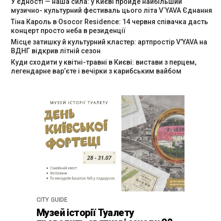
У єдності — наша сила: у Києві пройде найбільший
музично- культурний фестиваль цього літа V`YAVA Єднання
Тіна Кароль в Osocor Residence: 14 червня співачка дасть
концерт просто неба в резиденції
Місце затишку й культурний кластер: артпростір V’YAVA на
ВДНГ відкрив літній сезон
Куди сходити у квітні-травні в Києві: вистави з перцем,
легендарне вар’єте і вечірки з карибським вайбом
CITY GUIDE
Музей історії Туалету