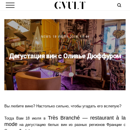
NEWS
18 ИЮЛЯ 2018, 10:44
Дегустация вин с Оливье Дюффуром
729
0
Вы любите вино? Настолько сильно, чтобы угадать его вслепую?
Très Branché — restaurant à la
Тогда Вам 18 июля в
mode
на дегустацию белых вин из разных регионов Франции с