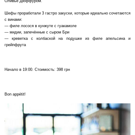
Оливье Дюффуром.
Шефы проработали 3 гастро закуски, которые идеально сочетаются
с винами:
— филе лосося в кунжуте с гуакамоле
— мидии, запечённые с сыром Бри
— креветка с колбаской на подушке из филе апельсина и
грейпфрута
Начало в 19:00. Стоимость: 398 грн
Bon appétit!