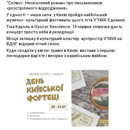
“Слово». Нескінчений роман» про письменників
«розстріляного відродження»
У єдності — наша сила: у Києві пройде найбільший
музично- культурний фестиваль цього літа V`YAVA Єднання
Тіна Кароль в Osocor Residence: 14 червня співачка дасть
концерт просто неба в резиденції
Місце затишку й культурний кластер: артпростір V’YAVA на
ВДНГ відкрив літній сезон
Куди сходити у квітні-травні в Києві: вистави з перцем,
легендарне вар’єте і вечірки з карибським вайбом