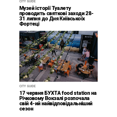
CITY GUIDE
Музей історії Туалету
проводить святкові заходи 28-
31 липня до Дня Київськоїх
Фортеці
CITY GUIDE
17 червня БУХТА food station на
Річковому Вокзалі розпочала
свій 4-ий найвідповідальніший
сезон