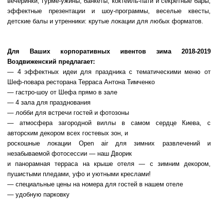
вечеринки, гурме-ужины, банкеты, коктейль-пати и секретные бары,
эффектные презентации и шоу-программы, веселые квесты,
детские балы и утренники: крутые локации для любых форматов.
Для Ваших корпоративных ивентов зима 2018-2019
Воздвиженский предлагает:
— 4 эффектных идеи для праздника с тематическими меню от
Шеф-повара ресторана Терраса Антона Тимченко
— гастро-шоу от Шефа прямо в зале
— 4 зала для празднования
— лобби для встречи гостей и фотозоны
— атмосфера загородной виллы в самом сердце Киева, с
авторским декором всех гостевых зон, и
роскошные локации Open air для зимних развлечений и
незабываемой фотосессии — наш Дворик
и панорамная терраса на крыше отеля — с зимним декором,
пушистыми пледами, уфо и уютными креслами!
— специальные цены на номера для гостей в нашем отеле
— удобную парковку