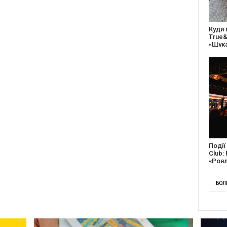
27 ро
відс
благо
Докум
англі
Канад
БОЛ