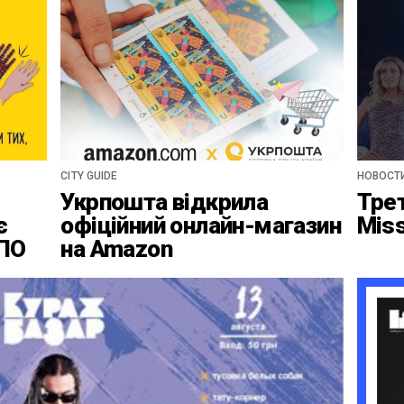
CITY GUIDE
НОВОСТ
Укрпошта відкрила
Тре
є
офіційний онлайн-магазин
Mis
ВПО
на Amazon