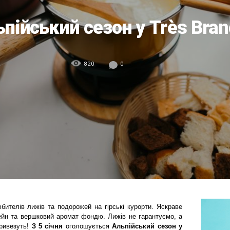
пійський сезон у Très Bra
820
0
бителів лижів та подорожей на гірські курорти. Яскраве
твейн та вершковий аромат фондю. Лижів не гарантуємо, а
привезуть!
З 5 січня
оголошується
Альпійський сезон у