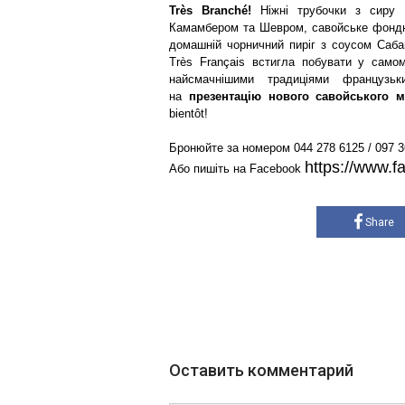
Très Branché!
Ніжні трубочки з сиру 
Камамбером та Шевром, савойське фондю
домашній чорничний пиріг з соусом Саба
Très Français встигла побувати у самом
найсмачнішими традиціями француз
на
презентацію
нового савойського 
bientôt!
Бронюйте за номером 044 278 6125 / 097 36
https://www.f
Або пишіть на Facebook
Share
Оставить комментарий