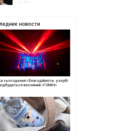
2317
для привітання молодят
до Дня Закоханих
ледние
новости
іть святкову листівку та допоможіть
ньким: майстер-клас від БФ «Юлині
і» на «Арт-завод Платформа»