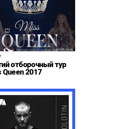
И
тий отборочный тур
s Queen 2017