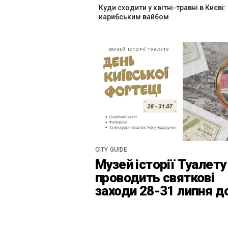
Куди сходити у квітні-травні в Києві:
карибським вайбом
CITY GUIDE
Музей історії Туалету
проводить святкові
заходи 28-31 липня д
Дня Київськоїх Форте