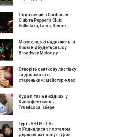
2848
амбасадорів
Події весни в Caribbean
Club та Pepper’s Club:
Folkulaka, Lama, Remez,
2562
вар’єте «Рояль» і триб’ют-
шоу
Мюзикли, які надихають: в
Києві відбудеться шоу
Broadway Melody у
2465
виконанні юних артистів
Broadway Kids Studio
Створіть святкову листівку
та допоможіть
стареньким: майстер-клас
2447
від БФ «Юлині Бабусі» на
«Арт-завод Платформа»
Куди піти на вихідних: у
Києві фестиваль
True&Local збере
2401
крафтярів, лекторів і гурт
«ЩукаРиба»
Гурт «АНТИТІЛА»
обʼєдналися з порталом
державних послуг «Дія»