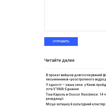
ОТПРАВИТЬ
Читайте далее
В прокат вийшов довгоочікуваний ф
письменників «розстріляного відр
У єдності — наша сила: у Києві про
літа V`YAVA Єднання
Тіна Кароль в Osocor Residence: 14 
резиденції
Місце затишку й культурний кластер: