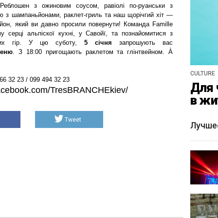
Реблошен з ожиновим соусом, равіолі по-руанськи з
 з шампаньйонами, раклет-гриль та наш щорічгий хіт —
йон, який ви давно просили повернути! Команда Famille
у серці альпіскої кухні, у Савойї, та познайомитися з
ьких гір. У цю суботу,
5 січня
запрошують вас
меню
. З 18:00 пригощають раклетом та глінтвейном. À
CULTURE
6 32 23 / 099 494 32 23
Для 
acebook.
com/TresBRANCHEkiev/
в жи
Tweet
Лучше