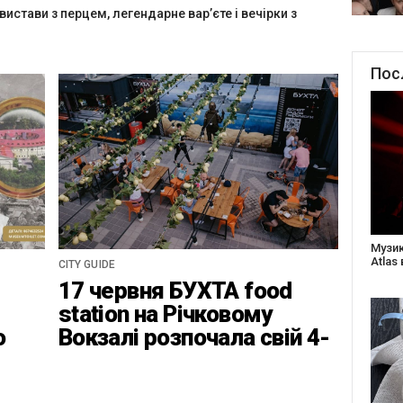
 вистави з перцем, легендарне вар’єте і вечірки з
Пос
Створ
старе
CITY GUIDE
Бабус
17 червня БУХТА food
station на Річковому
о
Вокзалі розпочала свій 4-
ці
ий найвідповідальніший
сезон