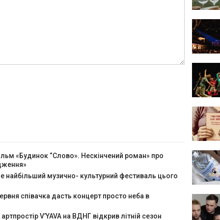
ільм «Будинок “Слово». Нескінчений роман» про
одження»
йде найбільший музично- культурний фестиваль цього
червня співачка дасть концерт просто неба в
 артпростір V’YAVA на ВДНГ відкрив літній сезон