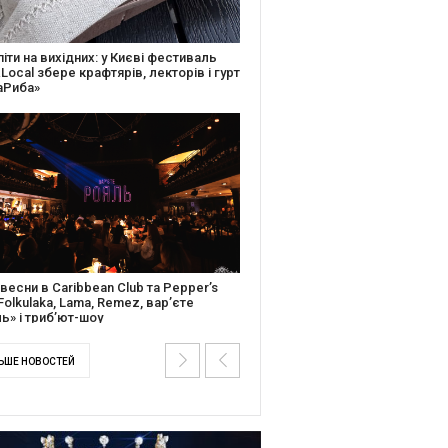
ків музичної історії: Caribbean Club
вяткує День Народження серією
дійних подій
ентальний фільм “Будинок “Слово”
йською покажуть в країнах Європи,
і та США
ЬШЕ НОВОСТЕЙ