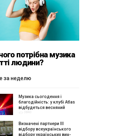
чого потрібна музика
тті людини?
е за неделю
Музика сьогодення і
благодійність: у клубі Atlas
відбудеться весняний
3840
«ГОМІН»
Визначені партнери ІІІ
відбору всеукраїнського
відбору українських вин-