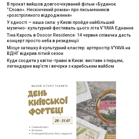
В прокат вийшов довгоочікуваний фільм «Будинок
“Слово». Нескінчений роман» про письменників
«розстріляного відродження»
У єдності — наша сила: у Києві пройде найбільший
музично- культурний фестиваль цього літа V`YAVA Єднання
Тіна Кароль в Osocor Residence: 14 червня співачка дасть
концерт просто неба в резиденції
Місце затишку й культурний кластер: артпростір V’YAVA на
ВДНГ відкрив літній сезон
Куди сходити у квітні-травні в Києві: вистави з перцем,
легендарне вар’єте і вечірки з карибським вайбом