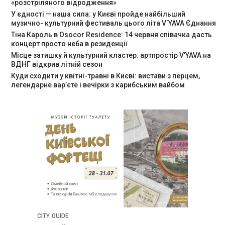
«розстріляного відродження»
У єдності — наша сила: у Києві пройде найбільший
музично- культурний фестиваль цього літа V`YAVA Єднання
Тіна Кароль в Osocor Residence: 14 червня співачка дасть
концерт просто неба в резиденції
Місце затишку й культурний кластер: артпростір V’YAVA на
ВДНГ відкрив літній сезон
Куди сходити у квітні-травні в Києві: вистави з перцем,
легендарне вар’єте і вечірки з карибським вайбом
CITY GUIDE