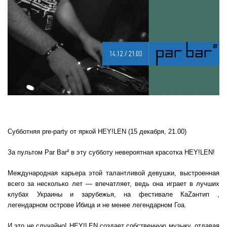
Субботняя pre-party от яркой HEY!LEN (15 декабря, 21.00)
За пультом Par Bar² в эту субботу невероятная красотка HEY!LEN!
Международная карьера этой талантливой девушки, выстроенная
всего за несколько лет — впечатляет, ведь она играет в лучших
клубах Украины и зарубежья, на фестивале КаZантип ,
легендарном острове Ибица и не менее легендарном Гоа.
И это не случайно! HEY!LEN создает собственную музыку, отдавая