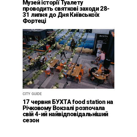
Музей історії Туалету
проводить святкові заходи 28-
31 липня до Дня Київськоїх
Фортеці
CITY GUIDE
17 червня БУХТА food station на
Річковому Вокзалі розпочала
свій 4-ий найвідповідальніший
сезон