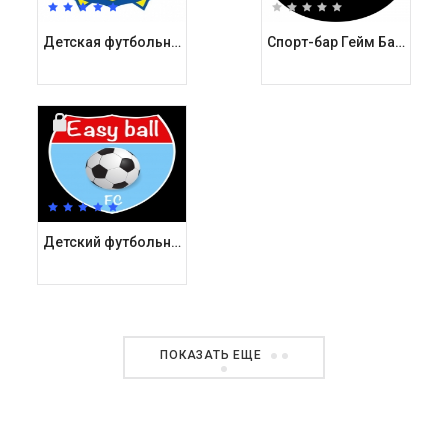
Детская футбольная школа Старвард / Starward Оболонь
Спорт-бар Гейм Бастер / Game Buster
Детский футбольный клуб ИзиБол / Easyball
ПОКАЗАТЬ ЕЩЕ