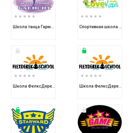
Школа танца Гармони / Garmony на улице Льва Толстого
Спортивная школа Лав Кидс Студио / LOVE KIDS STUDIO
Школа ФелксДерекСкул / FelxDerekSchool на Березняках
Школа ФелксДерекСкул / FelxDerekSchool на бульваре Шевченко