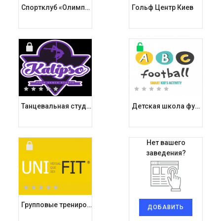
Спортклуб «Олимпия Спорт»
Гольф Центр Киев
Танцевальная студия Калипсо / Kalipso Pole Dance Studio
Детская школа футбола АБСфутбол / ABCfootball
Нет вашего
заведения?
Групповые тренировки Унифит / Unifit
ДОБАВИТЬ