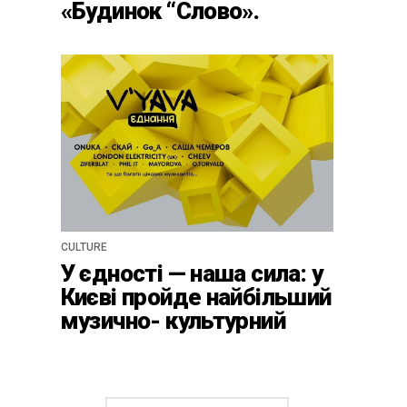
«Будинок “Слово».
Нескінчений роман» про
письменників
«розстріляного
відродження»
CULTURE
У єдності — наша сила: у
Києві пройде найбільший
музично- культурний
фестиваль цього літа
V`YAVA Єднання