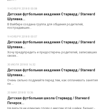
9 НОЯБРЯ 2018 В 00:08
Детская футбольная академия Старвард / Starward
Шулявка...
В Вайбере создана группа для общения родителей,
пострадавших...
9 НОЯБРЯ 2018 В 00:07
Детская футбольная академия Старвард / Starward
Шулявка...
Хочу предупредить и предостеречь родителей, записавших
своих...
30 ИЮЛЯ 2018 В 16:32
Детская футбольная академия Старвард / Starward
Шулявка...
Очень сильно подумайте перед тем, как оплачивать занятия
на ...
20 МАЯ 2018 В 10:36
Детская футбольная школа Старвард / Starward
Печерск...
Не верьте ни единому слову о миссии этой шайки. Бизнес -