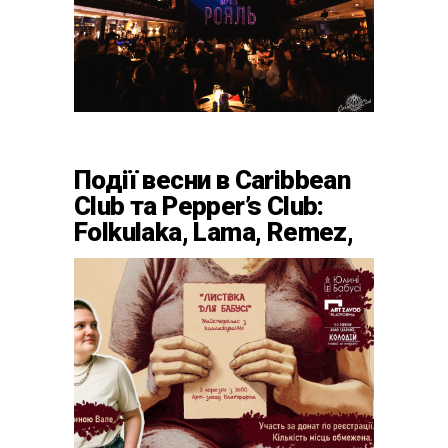
Події весни в Caribbean
Club та Pepper’s Club:
Folkulaka, Lama, Remez,
вар’єте «Рояль» і
триб’ют-шоу