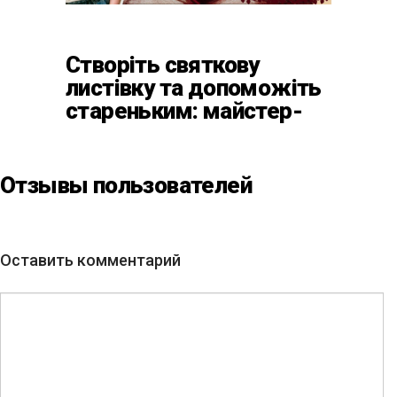
Створіть святкову
листівку та допоможіть
стареньким: майстер-
клас від БФ «Юлині
Бабусі» на «Арт-завод
Платформа»
Отзывы пользователей
Оставить комментарий