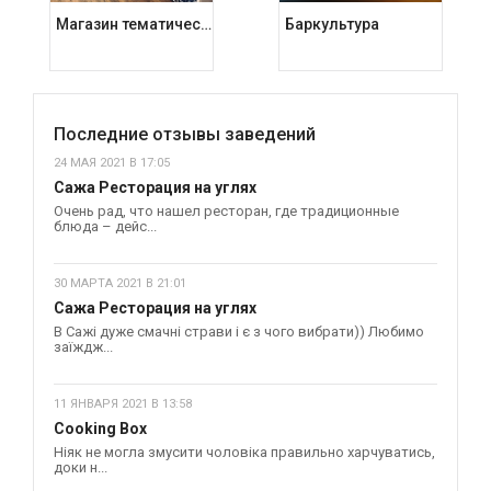
Магазин тематических подарков Kashalot
Баркультура
Последние отзывы заведений
24 МАЯ 2021 В 17:05
Сажа Ресторация на углях
Очень рад, что нашел ресторан, где традиционные
блюда – дейс...
30 МАРТА 2021 В 21:01
Сажа Ресторация на углях
В Сажі дуже смачні страви і є з чого вибрати)) Любимо
заїждж...
11 ЯНВАРЯ 2021 В 13:58
Cooking Box
Ніяк не могла змусити чоловіка правильно харчуватись,
доки н...