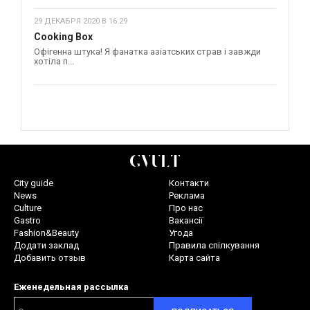
29 ДЕКАБРЯ 2020 В 16:29
Cooking Box
Офігенна штука! Я фанатка азіатських страв і завжди
хотіла п...
City guide
Контакти
News
Реклама
Culture
Про нас
Gastro
Вакансії
Fashion&Beauty
Угода
Додати заклад
Правила спілкування
Добавить отзыв
Карта сайта
Еженедельная рассылка