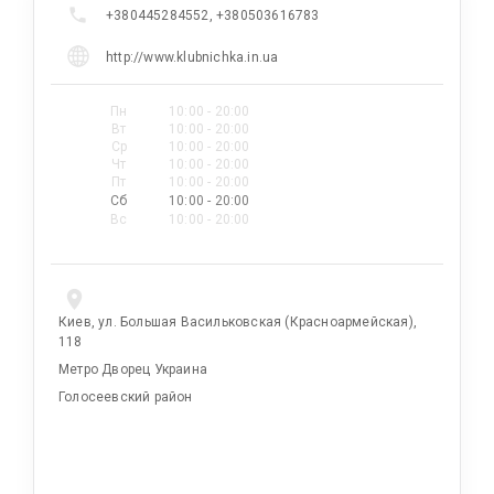
+380445284552, +380503616783
http://www.klubnichka.in.ua
Пн
10:00 - 20:00
Вт
10:00 - 20:00
Ср
10:00 - 20:00
Чт
10:00 - 20:00
Пт
10:00 - 20:00
Сб
10:00 - 20:00
Вс
10:00 - 20:00
Киев, ул. Большая Васильковская (Красноармейская),
118
Метро Дворец Украина
Голосеевский район