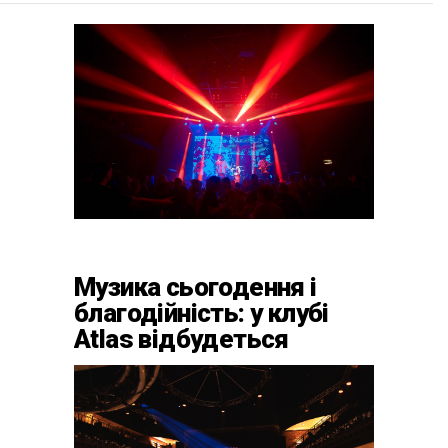
Музика сьогодення і
благодійність: у клубі
Atlas відбудеться
весняний «ГОМІН»