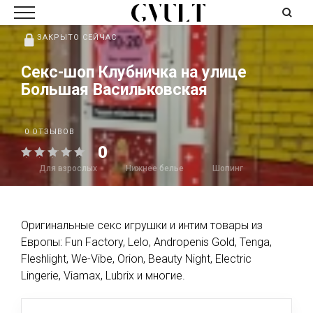
ЗАКРЫТО СЕЙЧАС
Секс-шоп Клубничка на улице
Большая Васильковская
0 ОТЗЫВОВ
0
Для взрослых
Нижнее белье
Шопинг
Оригинальные секс игрушки и интим товары из
Европы: Fun Factory, Lelo, Andropenis Gold, Tenga,
Fleshlight, We-Vibe, Orion, Beauty Night, Electric
Lingerie, Viamax, Lubrix и многие.