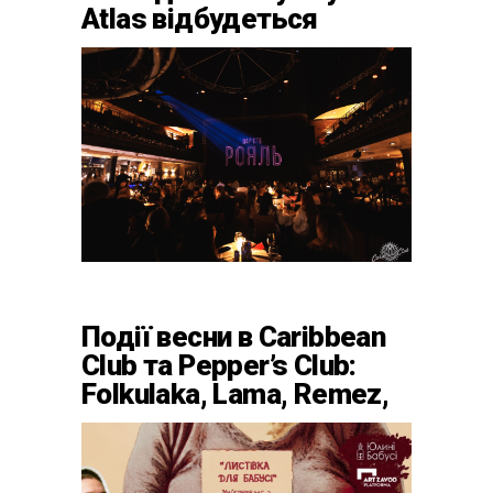
Atlas відбудеться
весняний «ГОМІН»
Події весни в Caribbean
Club та Pepper’s Club:
Folkulaka, Lama, Remez,
вар’єте «Рояль» і
триб’ют-шоу