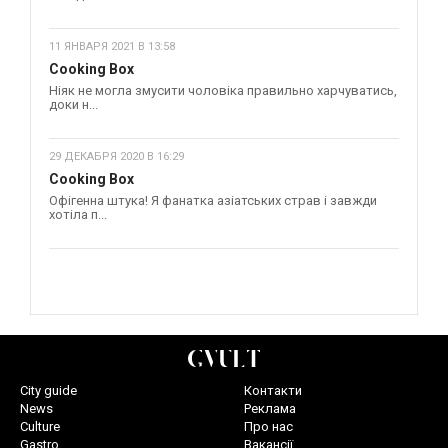
11 ЯНВАРЯ 2021 В 13:58
Cooking Box
Ніяк не могла змусити чоловіка правильно харчуватись,
доки н...
29 ДЕКАБРЯ 2020 В 16:29
Cooking Box
Офігенна штука! Я фанатка азіатських страв і завжди
хотіла п...
City guide
Контакти
News
Реклама
Culture
Про нас
Gastro
Вакансії