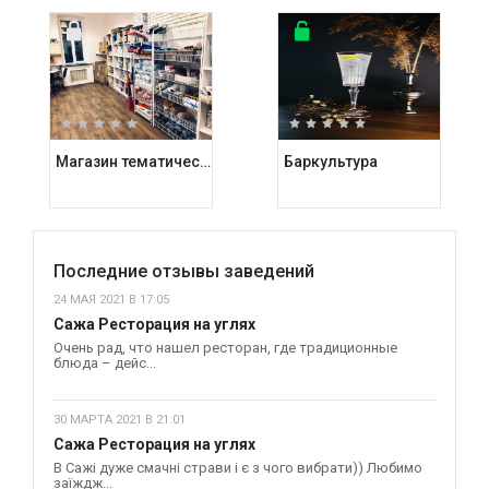
Магазин тематических подарков Kashalot
Баркультура
Последние отзывы заведений
24 МАЯ 2021 В 17:05
Сажа Ресторация на углях
Очень рад, что нашел ресторан, где традиционные
блюда – дейс...
30 МАРТА 2021 В 21:01
Сажа Ресторация на углях
В Сажі дуже смачні страви і є з чого вибрати)) Любимо
заїждж...