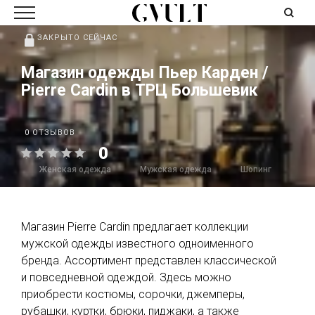
ЗАКРЫТО СЕЙЧАС
Магазин одежды Пьер Карден /
Pierre Cardin в ТРЦ Большевик
0 ОТЗЫВОВ
0
Женская одежда
Мужская одежда
Шопинг
Магазин Pierre Cardin предлагает коллекции
мужской одежды известного одноименного
бренда. Ассортимент представлен классической
и повседневной одеждой. Здесь можно
приобрести костюмы, сорочки, джемперы,
рубашки, куртки, брюки, пиджаки, а также