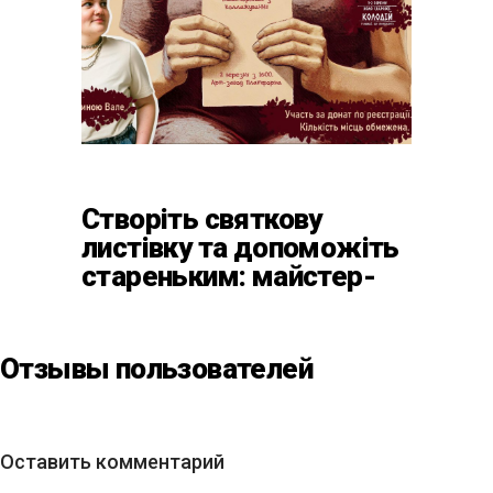
Створіть святкову
листівку та допоможіть
стареньким: майстер-
клас від БФ «Юлині
Бабусі» на «Арт-завод
Платформа»
Отзывы пользователей
Оставить комментарий