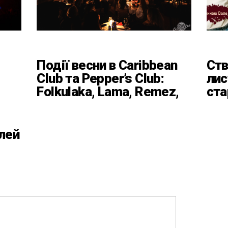
Події весни в Caribbean
Ств
Club та Pepper’s Club:
лис
Folkulaka, Lama, Remez,
ста
вар’єте «Рояль» і
кла
триб’ют-шоу
Баб
Пл
лей