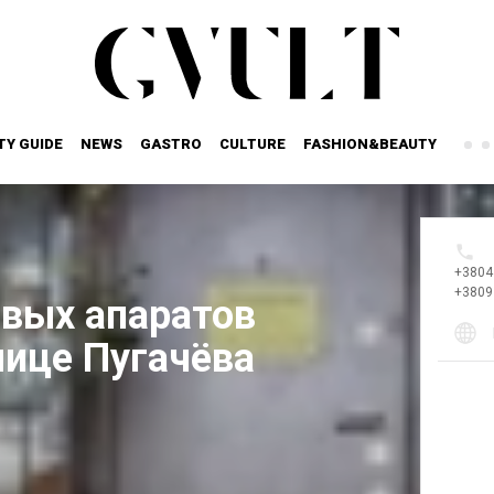
TY GUIDE
NEWS
GASTRO
CULTURE
FASHION&BEAUTY
+3804
+3809
овых апаратов
лице Пугачёва