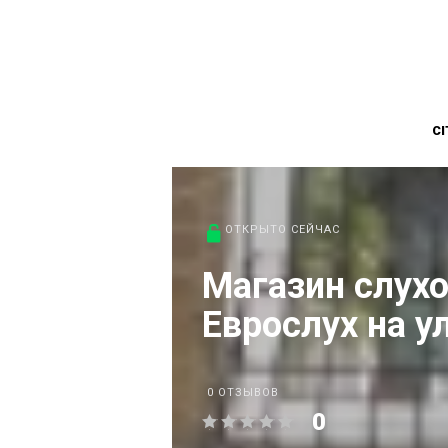
CI
ОТКРЫТО СЕЙЧАС
Магазин слух
Еврослух на у
0 ОТЗЫВОВ
0