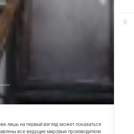
опинг
еве лишь на первый взгляд может показаться
тавлены все ведущие мировые производители