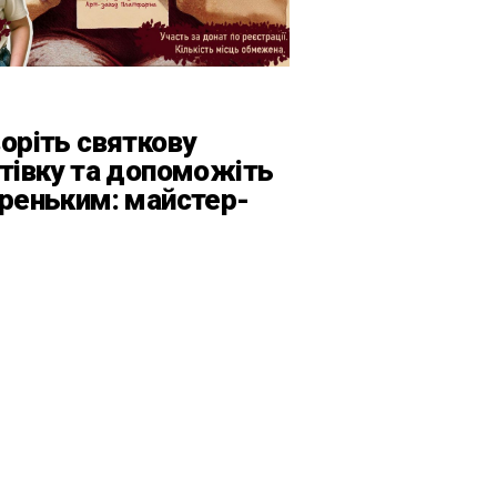
оріть святкову
тівку та допоможіть
реньким: майстер-
с від БФ «Юлині
усі» на «Арт-завод
атформа»