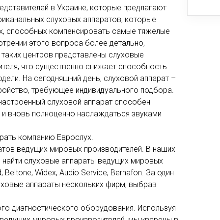
редставителей в Украине, которые предлагают
риканальных слуховых аппаратов, которые
х, способных компенсировать самые тяжелые
мотрении этого вопроса более детально,
 таких центров представлены слуховые
ителя, что существенно снижает способность
ели. На сегодняшний день, слуховой аппарат –
ройство, требующее индивидуального подбора.
настроенный слуховой аппарат способен
 и вновь полноценно наслаждаться звуками
рать компанию Еврослух.
тов ведущих мировых производителей. В наших
 найти слуховые аппараты ведущих мировых
Beltone, Widex, Audio Service, Bernafon. За один
уховые аппараты нескольких фирм, выбрав
го диагностического оборудования. Используя
ведущих мировых производителей, мы уверены в