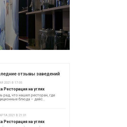
ледние отзывы заведений
Я 2021 В 17:05
а Ресторация на углях
ь рад, что нашел ресторан, где
иционные блюда – дейс...
АРТА 2021 В 21:01
а Ресторация на углях