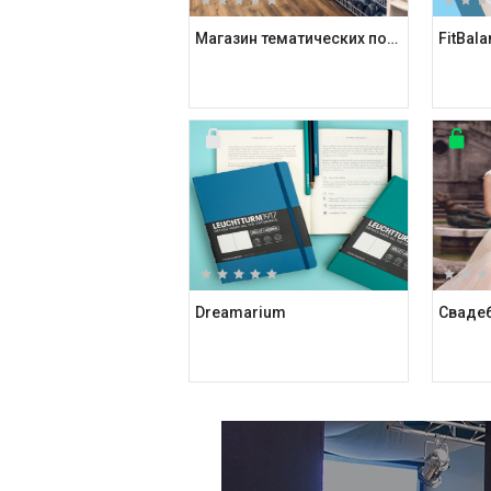
Магазин тематических подарков Kashalot
FitBal
Dreamarium