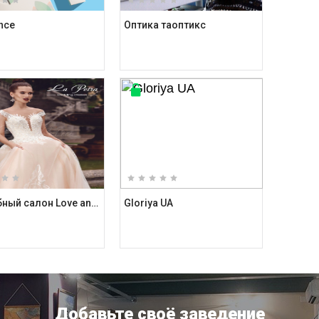
ance
Оптика таоптикс
Свадебный салон Love and Dress
Gloriya UA
Добавьте своё заведение