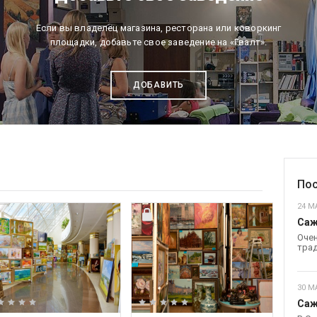
Если вы владелец магазина, ресторана или коворкинг
площадки, добавьте свое заведение на «Гвалт».
ДОБАВИТЬ
Пос
24 МА
Саж
Очен
трад
30 М
Саж