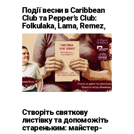
Події весни в Caribbean
Club та Pepper’s Club:
Folkulaka, Lama, Remez,
вар’єте «Рояль» і
триб’ют-шоу
Створіть святкову
листівку та допоможіть
стареньким: майстер-