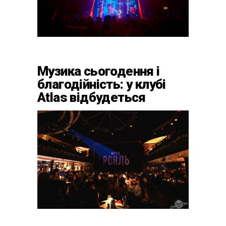
Музика сьогодення і
благодійність: у клубі
Atlas відбудеться
весняний «ГОМІН»