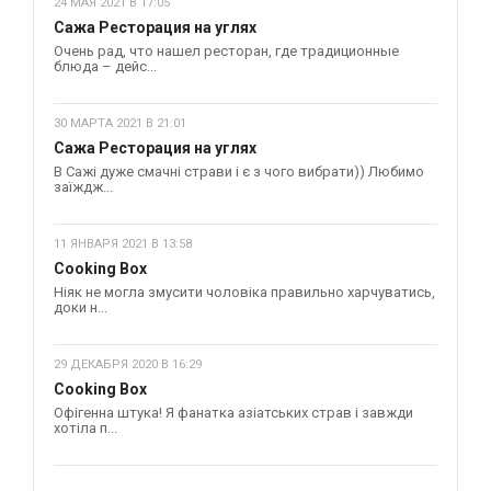
24 МАЯ 2021 В 17:05
Сажа Ресторация на углях
Очень рад, что нашел ресторан, где традиционные
блюда – дейс...
30 МАРТА 2021 В 21:01
Сажа Ресторация на углях
В Сажі дуже смачні страви і є з чого вибрати)) Любимо
заїждж...
11 ЯНВАРЯ 2021 В 13:58
Cooking Box
Ніяк не могла змусити чоловіка правильно харчуватись,
доки н...
29 ДЕКАБРЯ 2020 В 16:29
Cooking Box
Офігенна штука! Я фанатка азіатських страв і завжди
хотіла п...