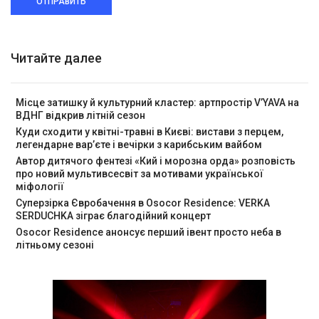
ОТПРАВИТЬ
Читайте далее
Місце затишку й культурний кластер: артпростір V’YAVA на
ВДНГ відкрив літній сезон
Куди сходити у квітні-травні в Києві: вистави з перцем,
легендарне вар’єте і вечірки з карибським вайбом
Автор дитячого фентезі «Кий і морозна орда» розповість
про новий мультивсесвіт за мотивами української
міфології
Суперзірка Євробачення в Osocor Residence: VERKA
SERDUCHKA зіграє благодійний концерт
Osocor Residence анонсує перший івент просто неба в
літньому сезоні