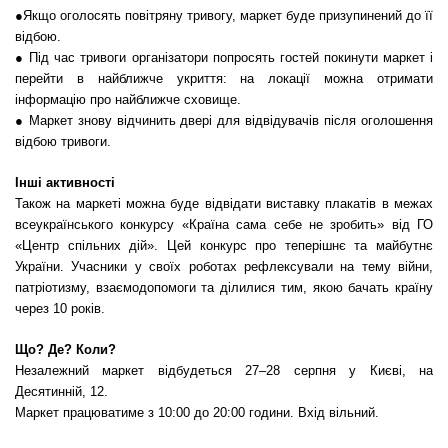
●Якщо оголосять повітряну тривогу, маркет буде призупинений до її
відбою.
● Під час тривоги організатори попросять гостей покинути маркет і
перейти в найближче укриття: на локації можна отримати
інформацію про найближче сховище.
● Маркет знову відчинить двері для відвідувачів після оголошення
відбою тривоги.
Інші активності
Також на маркеті можна буде відвідати виставку плакатів в межах
всеукраїнського конкурсу «Країна сама себе не зробить» від ГО
«Центр спільних дій». Цей конкурс про теперішнє та майбутнє
України. Учасники у своїх роботах рефлексували на тему війни,
патріотизму, взаємодопомоги та ділилися тим, якою бачать країну
через 10 років.
Що? Де? Коли?
Незалежний маркет відбудеться 27–28 серпня у Києві, на
Десятинній, 12.
Маркет працюватиме з 10:00 до 20:00 години. Вхід вільний.