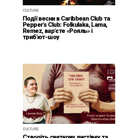
CULTURE
Події весни в Caribbean Club та
Pepper’s Club: Folkulaka, Lama,
Remez, вар’єте «Рояль» і
триб’ют-шоу
CULTURE
Створіть святкову листівку та