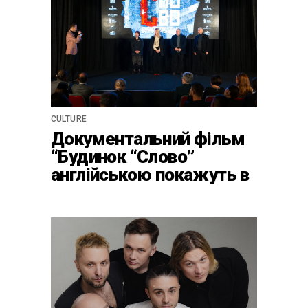
CULTURE
Документальний фільм
“Будинок “Слово”
англійською покажуть в
країнах Європи, Канаді
та США