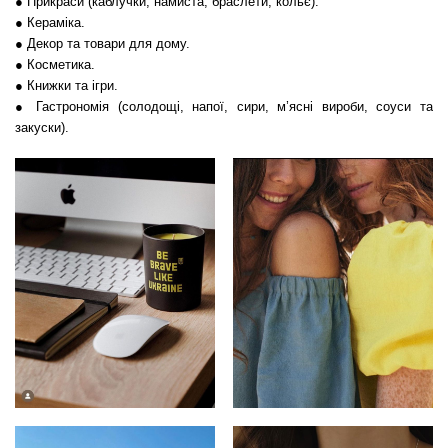
● Прикраси (каблучки, намиста, браслети, кольє).
● Кераміка.
● Декор та товари для дому.
● Косметика.
● Книжки та ігри.
● Гастрономія (солодощі, напої, сири, м’ясні вироби, соуси та
закуски).