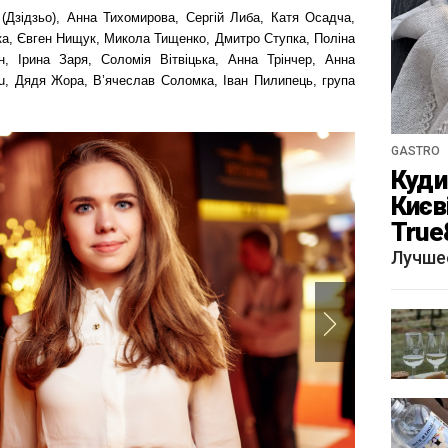
Дзідзьо), Анна Тихомирова, Сергій Либа, Катя Осадча,
ка, Євген Нищук, Микола Тищенко, Дмитро Ступка, Поліна
н, Ірина Заря, Соломія Вітвіцька, Анна Трінчер, Анна
lu, Дядя Жора, В’ячеслав Соломка, Іван Пилипець, група
GASTRO
Куди 
Києв
True
краф
Лучше
«Щу
Next