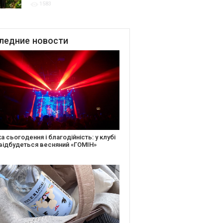
1583
для центру культурної
винної спадщини La Cité du
Vin у Бордо
ледние
новости
іть святкову листівку та допоможіть
ньким: майстер-клас від БФ «Юлині
і» на «Арт-завод Платформа»