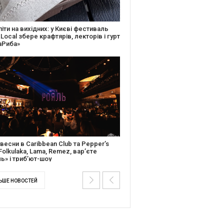
ків музичної історії: Caribbean Club
вяткує День Народження серією
дійних подій
ентальний фільм “Будинок “Слово”
йською покажуть в країнах Європи,
і та США
ЬШЕ НОВОСТЕЙ