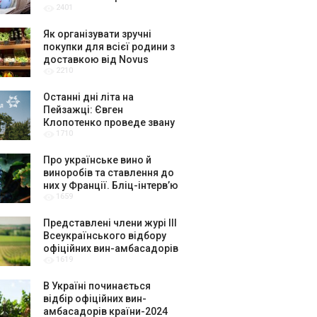
2401
крафтярів, лекторів і гурт
«ЩукаРиба»
Як організувати зручні
покупки для всієї родини з
доставкою від Novus
2210
Останні дні літа на
Пейзажці: Євген
Клопотенко проведе звану
1710
вечерю присвячену Києву
Про українське вино й
виноробів та ставлення до
них у Франції. Бліц-інтерв’ю
1659
з керівниками музею вина
La Cité du Vin в Бордо
Представлені члени журі ІІІ
Всеукраїнського відбору
офіційних вин-амбасадорів
1619
України
В Україні починається
відбір офіційних вин-
амбасадорів країни-2024