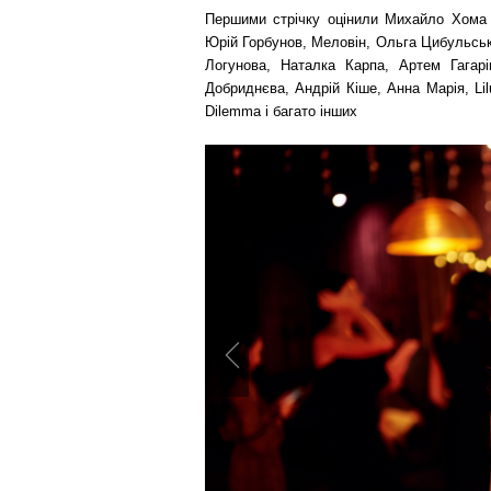
Першими стрічку оцінили Михайло Хома (
Юрій Горбунов, Меловін, Ольга Цибульсь
Логунова, Наталка Карпа, Артем Гагарі
Добриднєва, Андрій Кіше, Анна Марія, Li
Dilemma і багато інших
Previous