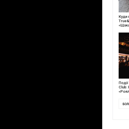
27 ро
відс
благо
Докум
англі
Канад
БОЛ