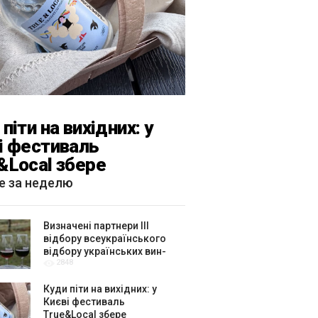
піти на вихідних: у
і фестиваль
&Local збере
тярів, лекторів і гурт
е за неделю
каРиба»
Визначені партнери ІІІ
відбору всеукраїнського
відбору українських вин-
2848
амбасадорів
Куди піти на вихідних: у
Києві фестиваль
True&Local збере