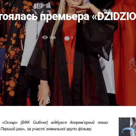
тоялась премьера «DZIDZI
988
0
Оскар» (БФК Gulliver) відбувся допрем’єрний показ
 Перший раз», за участі знімальної групи фільму.