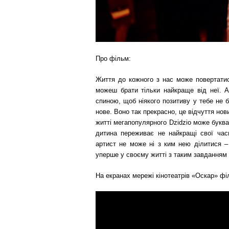
Про фільм:
Життя до кожного з нас може повертатис
можеш брати тільки найкраще від неї. А
спиною, щоб ніякого позитиву у тебе не 
нове. Воно так прекрасно, це відчуття но
житті мегапопулярного Dzidzio може буква
дитина переживає не найкращі свої час
артист не може ні з ким нею ділитися –
уперше у своєму житті з таким завданням
На екранах мережі кінотеатрів «Оскар» ф