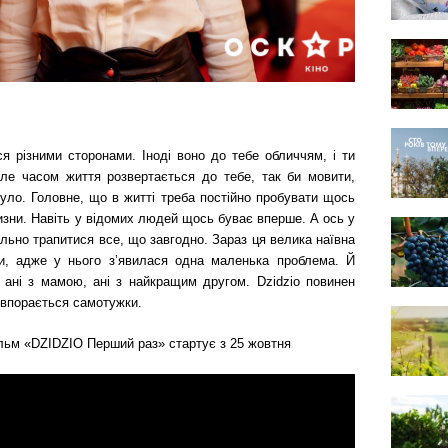
я різними сторонами. Іноді воно до тебе обличчям, і ти
ле часом життя розвертається до тебе, так би мовити,
було. Головне, що в житті треба постійно пробувати щось
визни. Навіть у відомих людей щось буває вперше. А ось у
льно трапитися все, що завгодно. Зараз ця велика наївна
и, адже у нього з’явилася одна маленька проблема. Й
 ані з мамою, ані з найкращим другом. Dzidzio повинен
 впорається самотужки.
ільм «DZIDZIO Перший раз» стартує з 25 жовтня