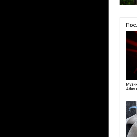
Пос
Створ
старе
Бабус