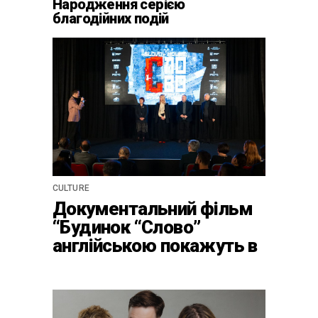
Народження серією
благодійних подій
CULTURE
Документальний фільм
“Будинок “Слово”
англійською покажуть в
країнах Європи, Канаді
та США