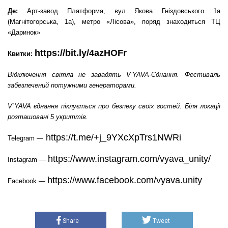
Де:
Aрт-завод Платформа, вул Якова Гніздовського 1а
(Магнітогорська, 1а), метро «Лісова», поряд
знаходиться
ТЦ
«Даринок»
https://bit.ly/4azHOFr
Квитки:
Відключення світла не завадять V’YAVA-Єднання. Фестиваль
забезпечений потужними генераторами.
V`YAVA єднання піклується про безпеку своїх гостей. Біля локації
розташовані 5 укриттів.
https://t.me/+j_9YXcXpTrs1NWRi
Telegram —
https://www.instagram.com/vyava_unity/
Instagram —
https://www.facebook.com/vyava.unity
Facebook —
Share
Tweet