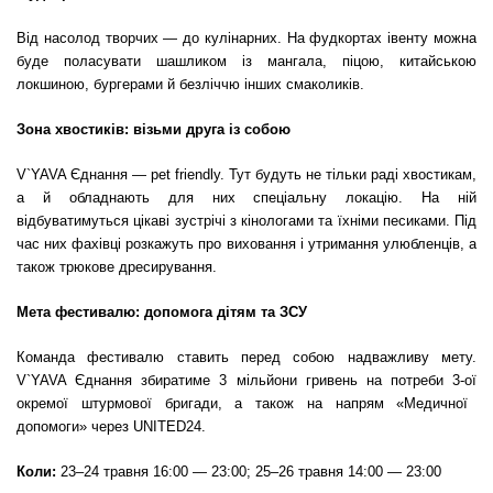
Від насолод творчих — до кулінарних. На фудкортах івенту можна
буде поласувати шашликом із мангала, піцою, китайською
локшиною, бургерами й безліччю інших смаколиків.
Зона хвостиків: візьми друга із собою
V`YAVA Єднання — pet friendly. Тут будуть не тільки раді хвостикам,
а й обладнають для них спеціальну локацію. На ній
відбуватимуться цікаві зустрічі з кінологами та
їхні
ми песиками. Під
час них фахівці розкажуть про виховання і утримання улюбленців, а
також трюкове дресирування.
Мета фестивалю: допомога дітям та ЗСУ
Команда фестивалю ставить перед собою надважливу мету.
V`YAVA Єднання збиратиме 3 мільйони гривень на потреби 3-ої
окремої
штурмової бригади, а також на напрям «Медичної
допомоги» через UNITED24.
Коли:
23–24 травня 16:00 — 23:00; 25–26 травня 14:00 — 23:00