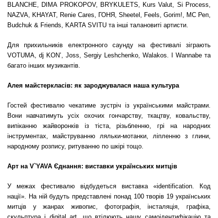
BLANCHE, DIMA PROKOPOV, BRYKULETS, Kurs Valut, Si Process,
NAZVA, KHAYAT, Renie Cares, ГОНЯ, Sheetel, Feels, Gorim!, MC Реп,
Budchuk & Friends, KARTA SVITU та інші талановиті артисти.
Для прихильників електронного саунду на фестивалі зіграють
VOTUMA, dj KON’, Joss, Sergiy Leshchenko, Walakos. I Wannabe та
багато інших музикантів.
Алея майстеркласів: як зароджувалася наша культура
Гостей фестивалю чекатиме зустріч із
українськими майстрами.
Вони навчатимуть усіх охочих гончарству, ткацтву, ковальству,
випіканню жайворонків із тіста,
різьбленню, грі на народних
інструментах, майструванню ляльки-мотанки, ліпленню з глини,
народному розпису, ритуванню по шкірі тощо.
Арт на V`YAVA Єднання: виставки українських митців
У межах фестивалю відбудеться виставка «identification. Код
нації». На ній будуть представлені понад 100 творів 19 українських
митців у жанрах живопис, фотографія, інсталяція, графіка,
скульптура і digital art, що втілюють нашу самоідентифікацію та