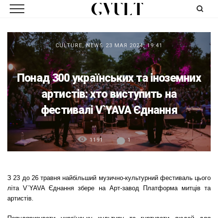
CULTURE
,
NEWS
23 МАЯ 2024, 19:41
Понад 300 українських та іноземних
артистів: хто виступить на
фестивалі V`YAVA Єднання
1191
1
З 23 до 26 травня найбільший музично-культурний фестиваль цього
літа V`YAVA Єднання збере на Aрт-завод Платформа митців та
артистів.