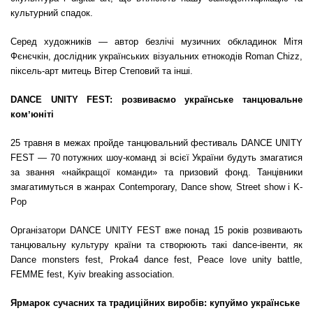
культурний спадок.
Серед художників — автор безлічі музичних обкладинок Мітя
Фєнєчкін, дослідник українських візуальних етнокодів Roman Chizz,
піксель-арт митець Вітер Степовий та інші.
DANCE UNITY FEST: розвиваємо українське танцювальне
комʼюніті
25 травня в межах пройде танцювальний фестиваль DANCE UNITY
FEST — 70 потужних шоу-команд зі всієї України будуть змагатися
за звання «найкращої команди» та призовий фонд. Танцівники
змагатимуться в жанрах Contemporary, Dance show, Street show і K-
Pop
Організатори DANCE UNITY FEST вже понад 15 років розвивають
танцювальну культуру країни та створюють такі dance-івенти, як
Dance monsters fest, Proka4 dance fest, Peace love unity battle,
FEMME fest, Kyiv breaking association.
Ярмарок сучасних та традиційних виробів: купуймо українське