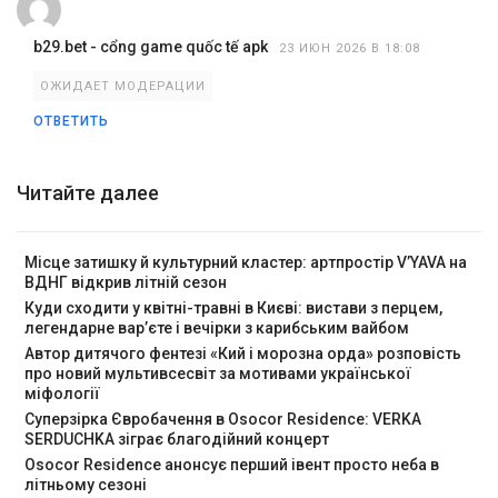
b29.bet - cổng game quốc tế apk
23 ИЮН 2026 В 18:08
ОЖИДАЕТ МОДЕРАЦИИ
ОТВЕТИТЬ
Читайте далее
Місце затишку й культурний кластер: артпростір V’YAVA на
ВДНГ відкрив літній сезон
Куди сходити у квітні-травні в Києві: вистави з перцем,
легендарне вар’єте і вечірки з карибським вайбом
Автор дитячого фентезі «Кий і морозна орда» розповість
про новий мультивсесвіт за мотивами української
міфології
Суперзірка Євробачення в Osocor Residence: VERKA
SERDUCHKA зіграє благодійний концерт
Osocor Residence анонсує перший івент просто неба в
літньому сезоні