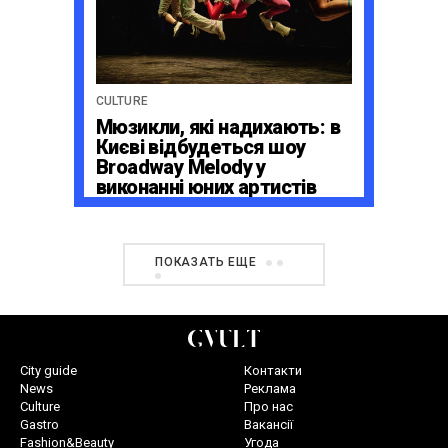
CULTURE
Мюзикли, які надихають: в
Києві відбудеться шоу
Broadway Melody у
виконанні юних артистів
Broadway Kids Studio
ПОКАЗАТЬ ЕЩЕ
City guide
Контакти
News
Реклама
Culture
Про нас
Gastro
Вакансії
Fashion&Beauty
Угода