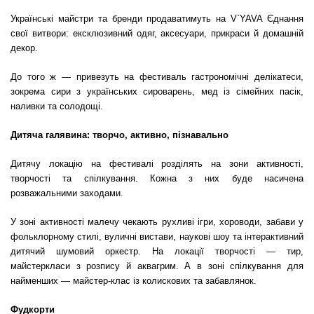
Українські майстри та бренди продаватимуть на V`YAVA Єднання
свої витвори: ексклюзивний одяг, аксесуари, прикраси й домашній
декор.
До того ж — привезуть на фестиваль гастрономічні делікатеси,
зокрема сири з українських сироварень, мед із сімейних пасік,
наливки та солодощі.
Дитяча галявина: творчо, активно, пізнавально
Дитячу локацію на фестивалі розділять на зони активності,
творчості та спілкування. Кожна з них буде насичена
розважальними заходами.
У зоні активності малечу чекають рухливі ігри, хороводи, забави у
фольклорному стилі, вуличні вистави, наукові шоу та інтерактивний
дитячий шумовий оркестр. На локації творчості — тир,
майстеркласи з розпису й аквагрим. А в зоні спілкування для
найменших — майстер-клас із колискових та забавлянок.
Фудкорти