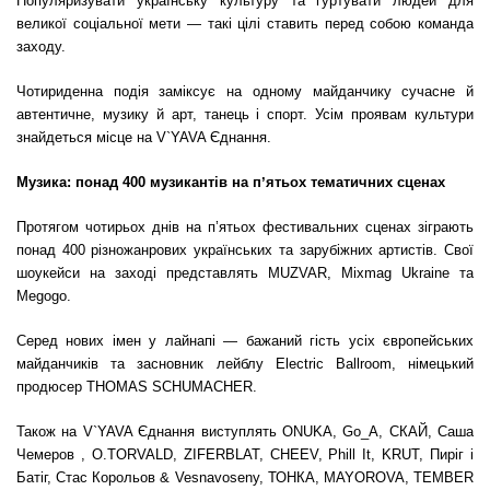
Популяризувати українську культуру та гуртувати людей для
великої соціальної мети — такі цілі ставить перед собою команда
заходу.
Чотириденна подія заміксує на одному майданчику сучасне й
автентичне, музику й арт, танець і спорт. Усім проявам культури
знайдеться місце на V`YAVA Єднання.
Музика: понад 400 музикантів на пʼятьох тематичних сценах
Протягом
чотирьох днів на п’ятьох фестивальних сценах зіграють
понад 400 різножанрових українських та зарубіжних артистів. Свої
шоукейси на заході представлять MUZVAR, Mixmag Ukraine та
Megogo.
Серед
нових імен у лайнапі — бажаний гість усіх європейських
майданчиків та засновник лейблу Electric Ballroom, німецький
продюсер THOMAS SCHUMACHER.
Також на V`YAVA Єднання виступлять ONUKA, Go_A, СКАЙ, Саша
Чемеров , O.TORVALD, ZIFERBLAT, CHEEV, Phill It, KRUT, Пиріг і
Батіг, Стас Корольов & Vesnavoseny, ТОНКА, MAYOROVA, TEMBER