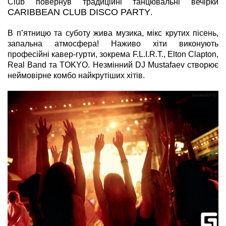
Club повернув традиційні танцювальні вечірки
CARIBBEAN CLUB DISCO PARTY
.
В пʼятницю та суботу жива музика, мікс крутих пісень,
запальна атмосфера! Наживо хіти виконують
професійні
кавер-гурти, зокрема F.L.I.R.T.
, Elton Clapton,
Real Band
та TOKYO. Незмінний DJ Mustafaev
створює
неймовірне комбо
найкрутіших хітів.