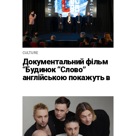
CULTURE
Документальний фільм
“Будинок “Слово”
англійською покажуть в
країнах Європи, Канаді
та США