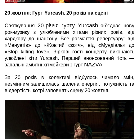
20 жовтня:
Гурт Yurcash. 20 років на сцені
20-річчя гурту Yurcash
Святкування
об’єднає нову
рок-музику з улюбленими хітами різних років, від
хардкору до шансону. Все розмаїття репертуару: від
«Менуетів» до «Жовтий скотч», від «Мундіаль» до
«Stop killing love». Зіркові гості концерту виконають
улюблені хіти Yurcash. Перший анонсований гість —
NAZVA
запальні амбітні хітмейкери з
гурт
.
За 20 років в колективі відбулось чимало змін,
незмінним залишилась шалена енергія, потужність та
відвертість, котрі заповнять сцену 20 жовтня.