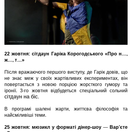
22 жовтня:
сітдаун Гаріка Корогодського «Про н…,
ж…, т…»
Після вражаючого першого виступу, де Гарік довів, що
не знає меж у своїх жартівливих експериментах, він
повертається з новою порцією жорсткого гумору та
іронії. 3-го жовтня відбудеться спеціальний сольний
сітдаун на біс.
В програмі шалені жарти, життєва філософія та
найсміливіші теми.
25 жовтня: мюзикл у форматі дінер-шоу
—
Вар’єте