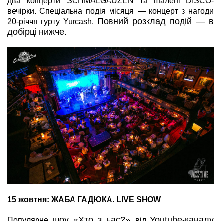
два концерти SCHMALGAUZEN та шалені DISCO-
вечірки. Спеціальна подія місяця
—
концерт з нагоди
Повний розклад подій — в
20-річчя гурту Yurcash.
добірці нижче.
15 жовтня: ЖАБА ГАДЮКА. LIVE SHOW
шоу «Хто з нас?»
Youtube-каналу
Популярне
від