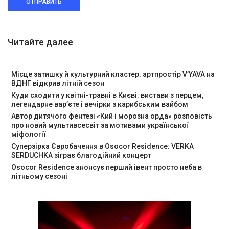
ОТПРАВИТЬ
Читайте далее
Місце затишку й культурний кластер: артпростір V’YAVA на
ВДНГ відкрив літній сезон
Куди сходити у квітні-травні в Києві: вистави з перцем,
легендарне вар’єте і вечірки з карибським вайбом
Автор дитячого фентезі «Кий і морозна орда» розповість
про новий мультивсесвіт за мотивами української
міфології
Суперзірка Євробачення в Osocor Residence: VERKA
SERDUCHKA зіграє благодійний концерт
Osocor Residence анонсує перший івент просто неба в
літньому сезоні