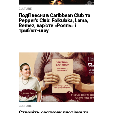
CULTURE
Події весни в Caribbean Club та
Pepper’s Club: Folkulaka, Lama,
Remez, вар’єте «Рояль» і
триб’ют-шоу
CULTURE
Створіть святкову листівку та