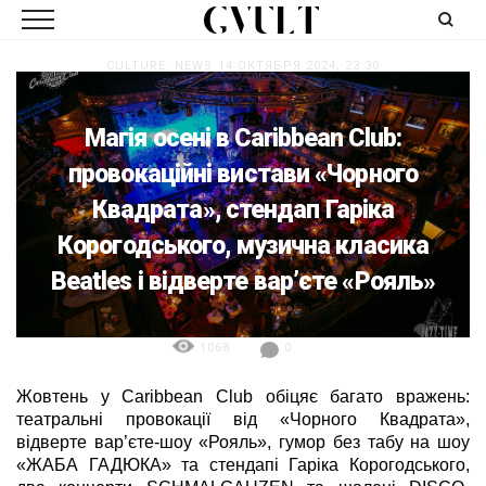
CULTURE
,
NEWS
14 ОКТЯБРЯ 2024, 23:30
Магія осені в Caribbean Club:
провокаційні вистави «Чорного
Квадрата», стендап Гаріка
Корогодського, музична класика
Beatles і відверте вар’єте «Рояль»
1068
0
Жовтень у Caribbean Club обіцяє багато вражень:
театральні провокації від «Чорного Квадрата»,
відверте вар’єте-шоу «Рояль», гумор без табу на шоу
«ЖАБА ГАДЮКА» та стендапі Гаріка Корогодського,