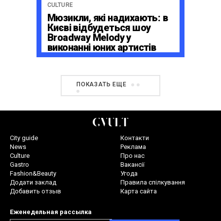
CULTURE
Мюзикли, які надихають: в
Києві відбудеться шоу
Broadway Melody у
виконанні юних артистів
Broadway Kids Studio
ПОКАЗАТЬ ЕЩЕ
City guide
Контакти
News
Реклама
Culture
Про нас
Gastro
Вакансії
Fashion&Beauty
Угода
Додати заклад
Правила спілкування
Добавить отзыв
Карта сайта
Еженедельная рассылка