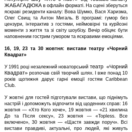
ЖАБАГАДЮКА
в офлайн форматі. На сцені зберуться
яскраві резиденти каналу: Вова Шумко, Вася Харизма,
Олег Свищ та Антон Мигаль. В програмі: гумор без
цензури, інтерактив з гостями, неймовірні та курйозні
моменти з життя та зі світу шоубізу. Вечір обіцяє бути
наповненим гострим гумором та яскравими емоціями.
16, 19, 23 та 30 жовтня: вистави театру «Чорний
Квадрат»
театр «Чорний
У 1991 році незалежний новаторський
Квадрат»
розпочав свій творчий шлях. І вже понад 10
років щотижня дарує гарні емоції гостям Caribbean
Club.
У жовтні для гостей підготували вистави, що піднімуть
настрій і допоможуть відпочити від щоденних справ:
16
жовтня — «Хто Кого хоче», 19 жовтня — «21 хвилина
До та Після сексу», 23 жовтня — «Topless. Все
включено», 30 жовтня — «Щастя завжди поруч». Всі
вистави правдиві, актуальні, про людей, які живуть