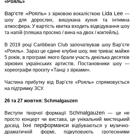
«Рояль»
Вар’єте «Рояль»
Lida Lee
з зірковою вокалісткою
—
шоу для дорослих, вишукана кухня та інтимна
атмосфера. У вартість квитка входить відвідування шоу
та напій (пляшка просеко / вина на двох / коктейль).
В 2019 році Caribbean Club започаткував шоу Вар’єте
«Рояль». Зараз це єдине клубне шоу, яке триває майже
5 років, в програмі якого брали участь декілька десятків
зіркових українських артистів. Постановники шоу —
хореографи
проєкту «Танці з зірками».
Частина прибутку від Вар’єте «Рояль» спрямовується
на підтримку ЗСУ.
26 та 27 жовтня:
Schmalgauzen
Schmalgauzen
Виступи творчої формації
—
це не
просто концерт чи вистава, це унікальний мистецький
Їхні перформанси
досвід.
відбуваються у музично-
драматичній формі, підкуповують гротескними