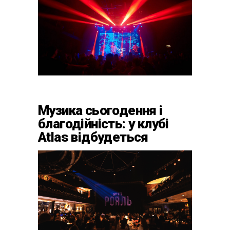
Музика сьогодення і
благодійність: у клубі
Atlas відбудеться
весняний «ГОМІН»