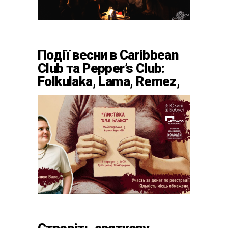
Події весни в Caribbean
Club та Pepper’s Club:
Folkulaka, Lama, Remez,
вар’єте «Рояль» і
триб’ют-шоу