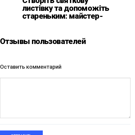
Створіть святкову
листівку та допоможіть
стареньким: майстер-
клас від БФ «Юлині
Бабусі» на «Арт-завод
Платформа»
Отзывы пользователей
Оставить комментарий