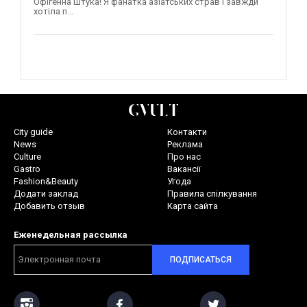
Офігенна штука! Я фанатка азіатських страв і завжди
хотіла п...
City guide
Контакти
News
Реклама
Culture
Про нас
Gastro
Вакансії
Fashion&Beauty
Угода
Додати заклад
Правила спілкування
Добавить отзыв
Карта сайта
Еженедельная рассылка
ПОДПИСАТЬСЯ