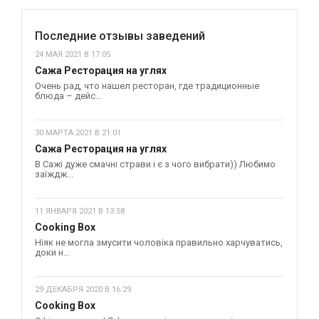
Последние отзывы заведений
24 МАЯ 2021 В 17:05
Сажа Ресторация на углях
Очень рад, что нашел ресторан, где традиционные
блюда – дейс...
30 МАРТА 2021 В 21:01
Сажа Ресторация на углях
В Сажі дуже смачні страви і є з чого вибрати)) Любимо
заїждж...
11 ЯНВАРЯ 2021 В 13:58
Cooking Box
Ніяк не могла змусити чоловіка правильно харчуватись,
доки н...
29 ДЕКАБРЯ 2020 В 16:29
Cooking Box