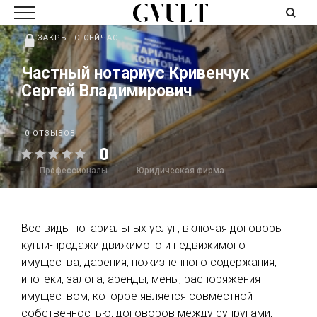
ЗАКРЫТО СЕЙЧАС
Частный нотариус Кривенчук
Сергей Владимирович
0 ОТЗЫВОВ
0
Профессионалы
Юридическая фирма
Все виды нотариальных услуг, включая договоры
купли-продажи движимого и недвижимого
имущества, дарения, пожизненного содержания,
ипотеки, залога, аренды, мены, распоряжения
имуществом, которое является совместной
собственностью, договоров между супругами,