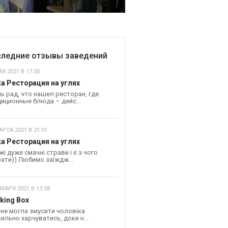
ледние отзывы заведений
Я 2021 В 17:05
а Ресторация на углях
ь рад, что нашел ресторан, где
иционные блюда – дейс...
АРТА 2021 В 21:01
а Ресторация на углях
жі дуже смачні страви і є з чого
ати)) Любимо заїждж...
НВАРЯ 2021 В 13:58
king Box
 не могла змусити чоловіка
ильно харчуватись, доки н...