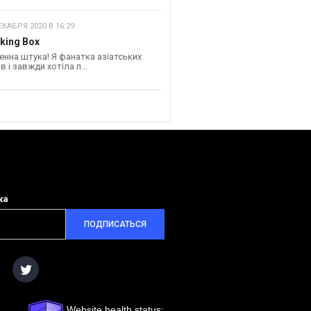
ЕКАБРЯ 2020 В 16:29
king Box
енна штука! Я фанатка азіатських
в і завжди хотіла п...
ка
ПОДПИСАТЬСЯ
Website health status: