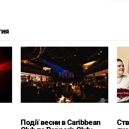
тия
Події весни в Caribbean
Ств