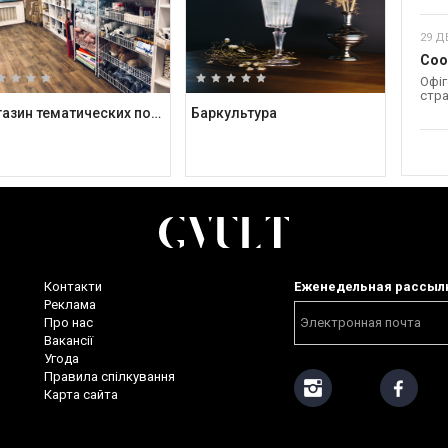
29 Д
Coo
Офіг
стра
Магазин тематических подарков Kashalot
Баркультура
Контакти
Еженедельная рассыл
Реклама
Про нас
Вакансії
Угода
Правила спілкування
Карта сайта