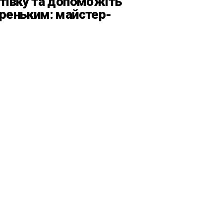
тівку та допоможіть
реньким: майстер-
с від БФ «Юлині
усі» на «Арт-завод
атформа»