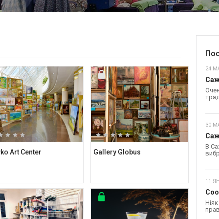
Пос
24 МА
Саж
Очен
трад
30 М
Саж
В Са
ko Art Center
Gallery Globus
вибр
11 Я
Coo
Ніяк
прав