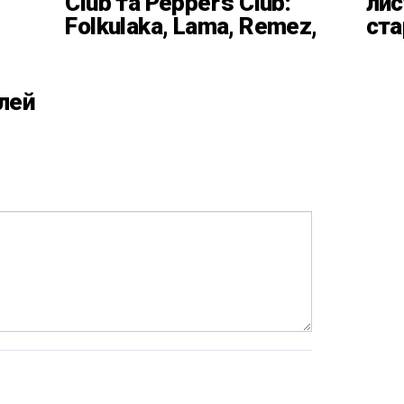
Club та Pepper’s Club:
лис
Folkulaka, Lama, Remez,
ста
вар’єте «Рояль» і
кла
триб’ют-шоу
Баб
Пл
лей