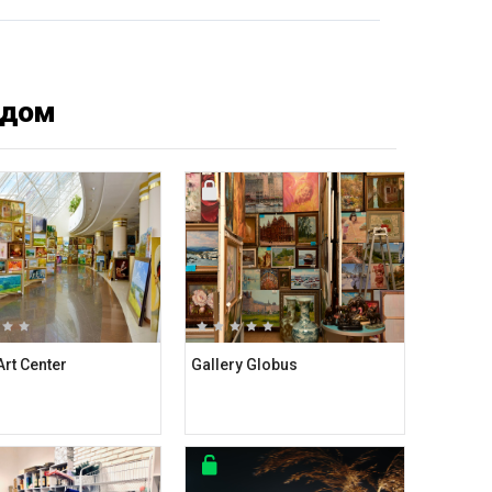
ядом
rt Center
Gallery Globus