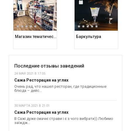
Магазин тематических подарков Kashalot
Баркультура
Последние отзывы заведений
24 МАЯ 2021 В 17:05
Сажа Ресторация на углях
Очень рад, что нашел ресторан, где традиционные
блюда – дейс...
30 МАРТА 2021 В 21:01
Сажа Ресторация на углях
В Сажі дуже смачні страви і є з чого вибрати)) Любимо
заїждж...