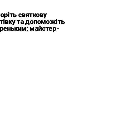
оріть святкову
тівку та допоможіть
реньким: майстер-
с від БФ «Юлині
усі» на «Арт-завод
атформа»