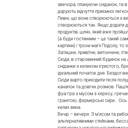
звечора, плануючи сніданок, та в 
дарують відчуття приємної легкос
Певні, що вони створюються з вел
створюються так. Якщо додати д
продуктів, шлях, який вже пройшл
(а буди гостинним – це такий са
картини) і трохи магії Подолу, то
Затишне, привітне, витончене, п’я
Сюди, в старовинний будинок на 
сніданки з келихом ігристого, б
ідеальний початок дня. Бездоганн
Сюди варто приходити після полу
канапок та довгих розмов. Пашт
фуа-гра з мусом з хересу, гречан
гранітою, фермерські сири… Ось
келих вина.
Вечір – вечеря. З м’ясом та риб
альтернативними стейками, бесс
тартаром з української витриман