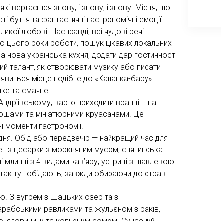
які вертаєшся знову, і знову, і знову. Місця, що
ті буття та фантастичні гастрономічні емоції.
икої любові. Насправді, всі чудові речі
о цього роки роботи, пошук цікавих локальних
а нова українська кухня, додати дар гостинності
мий талант, як створювати музику або писати
 з’явиться місце подібне до «Канапка-бару».
нке та смачне.
Андрїівському, варто приходити вранці – на
ріошами та мініатюрними круасанами. Це
і моменти гастрономії.
дня. Обід або передвечір — найкращий час для
ет з цесарки з морквяним мусом, снятинська
і млинці з 4 видами кав’яру, устриці з щавлевою
 так тут обідають, завжди обираючи до страв
ою. З вугрем з Шацьких озер та з
арабськими равликами та жульєном з раків,
ої яловичини та копченим сомом. Сучасний