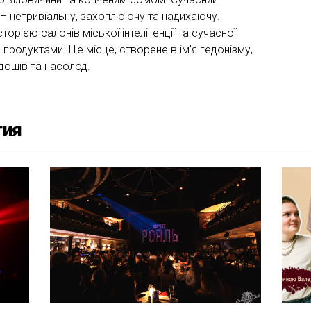
 – нетривіальну, захоплюючу та надихаючу.
торією салонів міської інтелігенції та сучасної
продуктами. Це місце, створене в ім’я гедонізму,
дощів та насолод.
тия