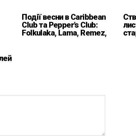
Події весни в Caribbean
Ств
Club та Pepper’s Club:
лис
Folkulaka, Lama, Remez,
ста
вар’єте «Рояль» і
кла
триб’ют-шоу
Баб
Пл
лей