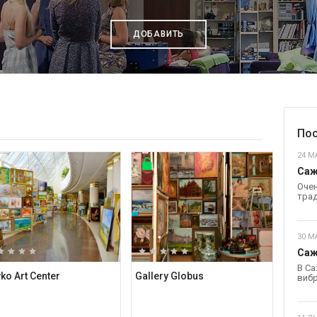
ДОБАВИТЬ
Пос
24 МА
Саж
Очен
трад
30 М
Саж
В Са
ko Art Center
Gallery Globus
вибр