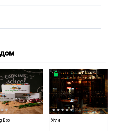
ядом
g Box
Угли