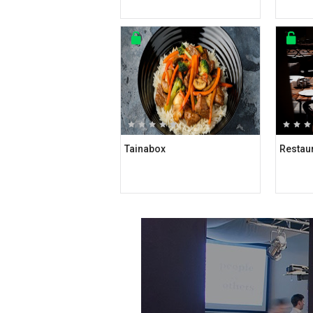
Tainabox
Restau