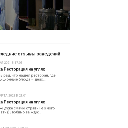
ледние отзывы заведений
Я 2021 В 17:05
а Ресторация на углях
ь рад, что нашел ресторан, где
иционные блюда – дейс...
АРТА 2021 В 21:01
а Ресторация на углях
жі дуже смачні страви і є з чого
ати)) Любимо заїждж...