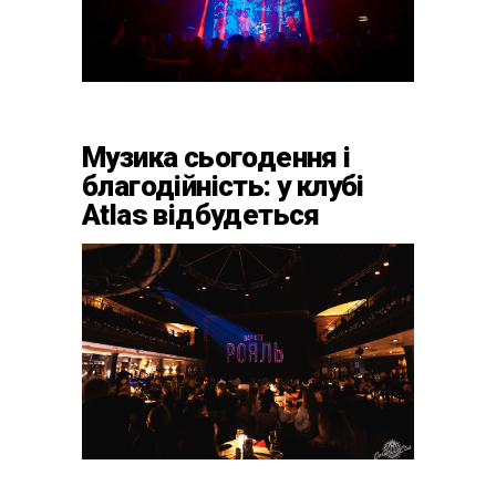
Музика сьогодення і
благодійність: у клубі
Atlas відбудеться
весняний «ГОМІН»