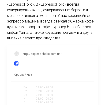
«EspressoHolic». В «EspressoHolic» всегда
супервкусный кофе, суперклассные бариста и
мегапозитивная атмосфера. У нас красивейшая
эспрессо-машина, всегда свежая обжарка кофе,
лучшие моносорта кофе, пуровер Hario, Chemex,
сифон Yama, а также круасаны, сендвичи и другая
выпечка своего производства.
http://espressoholic.com.ua/
Средний чек -
Пн
08:00 - 20:00
Вт
08:00 - 20:00
Ср
08:00 - 20:00
Чт
08:00 - 20:00
Пт
08:00 - 20:00