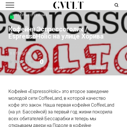
ОТКРЫТО СЕЙЧАС
Кофейня Эспрессоголик /
EspressoHolic на улице Хорива
0 ОТЗЫВОВ
0
Арт-кафе
Бары и Кафе
Кафе
Кофе
Кофейня «EspressoHolic» это второе заведение
молодой сети CoffeeLand, в которой качество
кофе это закон. Наша первая кофейня CoffeeLand
(на ул. Бассейной) за первый год жизни покорила
всех обитателей Бессарабки и теперь мы
открываем двери на Подоле в кофейне