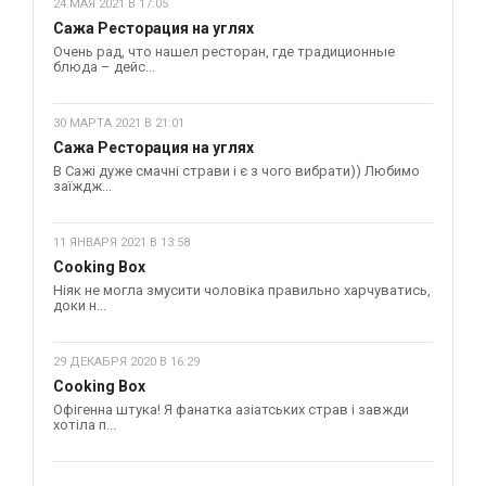
24 МАЯ 2021 В 17:05
Сажа Ресторация на углях
Очень рад, что нашел ресторан, где традиционные
блюда – дейс...
30 МАРТА 2021 В 21:01
Сажа Ресторация на углях
В Сажі дуже смачні страви і є з чого вибрати)) Любимо
заїждж...
11 ЯНВАРЯ 2021 В 13:58
Cooking Box
Ніяк не могла змусити чоловіка правильно харчуватись,
доки н...
29 ДЕКАБРЯ 2020 В 16:29
Cooking Box
Офігенна штука! Я фанатка азіатських страв і завжди
хотіла п...