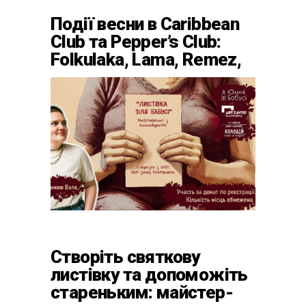
Події весни в Caribbean
Club та Pepper’s Club:
Folkulaka, Lama, Remez,
вар’єте «Рояль» і
триб’ют-шоу
Створіть святкову
листівку та допоможіть
стареньким: майстер-