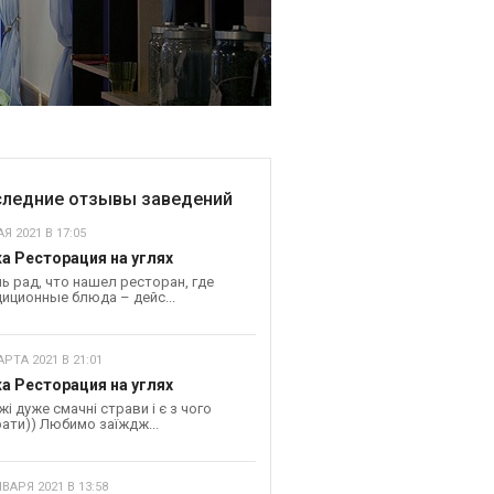
ледние отзывы заведений
Я 2021 В 17:05
а Ресторация на углях
ь рад, что нашел ресторан, где
иционные блюда – дейс...
АРТА 2021 В 21:01
а Ресторация на углях
жі дуже смачні страви і є з чого
ати)) Любимо заїждж...
НВАРЯ 2021 В 13:58