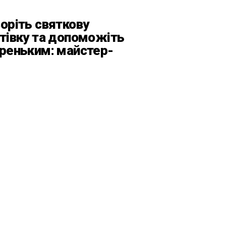
оріть святкову
тівку та допоможіть
реньким: майстер-
с від БФ «Юлині
усі» на «Арт-завод
атформа»