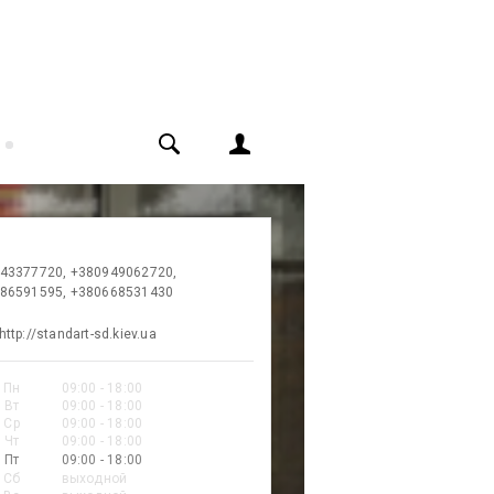
43377720, +380949062720,
86591595, +380668531430
http://standart-sd.kiev.ua
Пн
09:00 - 18:00
Вт
09:00 - 18:00
Ср
09:00 - 18:00
Чт
09:00 - 18:00
Пт
09:00 - 18:00
Сб
выходной