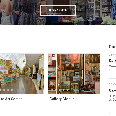
ДОБАВИТЬ
Пос
24 МА
Саж
Очен
трад
30 М
Саж
В Са
ko Art Center
Gallery Globus
вибр
11 Я