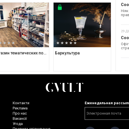
Coo
Ніяк
прав
29 Д
Coo
Офіг
стра
Магазин тематических подарков Kashalot
Баркультура
Контакти
Еженедельная рассыл
Реклама
Про нас
Вакансії
Угода
Правила спілкування