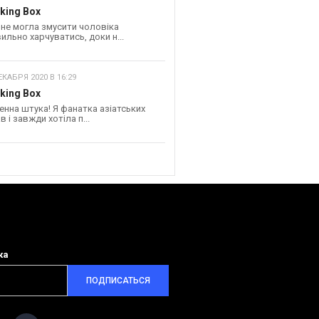
king Box
 не могла змусити чоловіка
ильно харчуватись, доки н...
ЕКАБРЯ 2020 В 16:29
king Box
енна штука! Я фанатка азіатських
в і завжди хотіла п...
ка
ПОДПИСАТЬСЯ