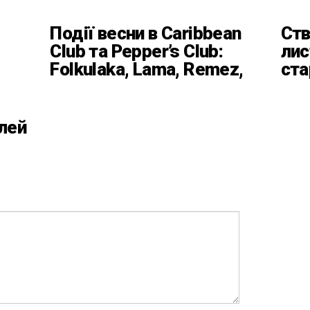
Події весни в Caribbean
Ств
Club та Pepper’s Club:
лис
Folkulaka, Lama, Remez,
ста
вар’єте «Рояль» і
кла
триб’ют-шоу
Баб
Пл
лей