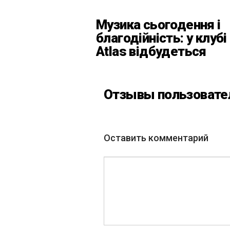
Музика сьогодення і
благодійність: у клубі
Atlas відбудеться
весняний «ГОМІН»
Отзывы пользовате
Оставить комментарий