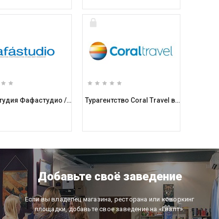
Фотостудия Фафастудио / Fafastudio
Турагентство Coral Travel возле метро Олимпийская
Добавьте своё заведение
Если вы владелец магазина, ресторана или коворкинг
площадки, добавьте свое заведение на «Гвалт».