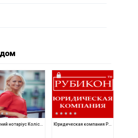
ядом
Приватний нотаріус Колісник Діана Юріївна
Юридическая компания Рубикон Консалтинг Групп