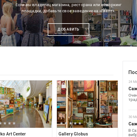
Если вы владелец магазина, ресторана или коворкинг
площадки, добавьте свое заведение на «Гвалт».
ДОБАВИТЬ
Пос
24 МА
Саж
Очен
трад
30 М
Саж
В Са
ko Art Center
Gallery Globus
вибр