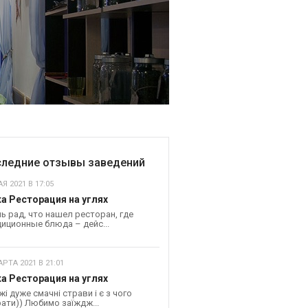
ледние отзывы заведений
Я 2021 В 17:05
а Ресторация на углях
ь рад, что нашел ресторан, где
иционные блюда – дейс...
АРТА 2021 В 21:01
а Ресторация на углях
жі дуже смачні страви і є з чого
ати)) Любимо заїждж...