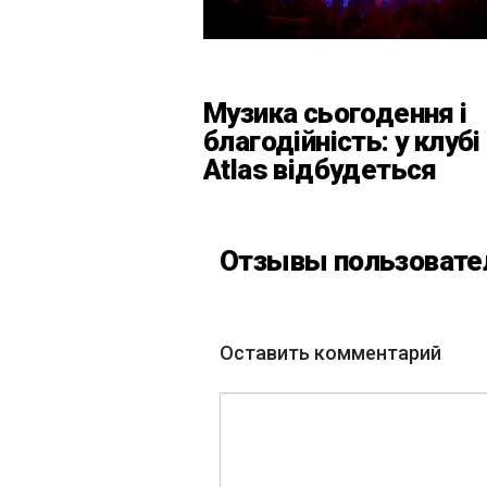
Музика сьогодення і
благодійність: у клубі
Atlas відбудеться
весняний «ГОМІН»
Отзывы пользовате
Оставить комментарий