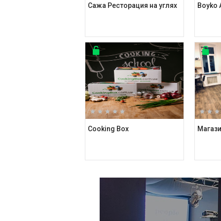
Сажа Ресторация на углях
Boyko A
Cooking Box