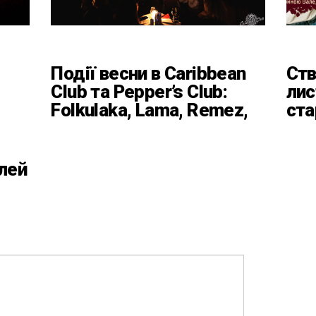
Події весни в Caribbean
Ств
Club та Pepper’s Club:
лис
Folkulaka, Lama, Remez,
ста
вар’єте «Рояль» і
кла
триб’ют-шоу
Баб
Пл
лей