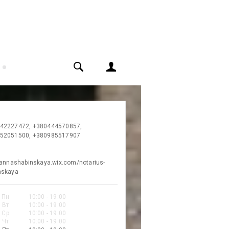
42227472, +380444570857,
52051500, +380985517907
/annashabinskaya.wix.com/notarius-
nskaya
Пн
10:00 - 19:00
Вт
10:00 - 19:00
Ср
10:00 - 19:00
Чт
10:00 - 19:00