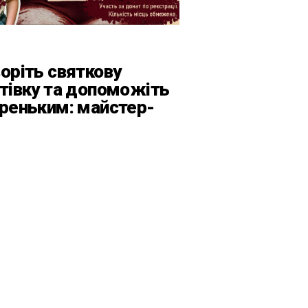
оріть святкову
тівку та допоможіть
реньким: майстер-
с від БФ «Юлині
усі» на «Арт-завод
атформа»