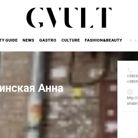
TY GUIDE
NEWS
GASTRO
CULTURE
FASHION&BEAUTY
+3804
+3809
инская Анна
http:/
shabi