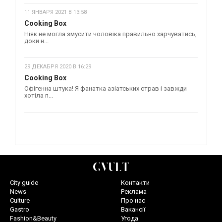
11 ЯНВАРЯ 2021 В 13:58
Cooking Box
Ніяк не могла змусити чоловіка правильно харчуватись,
доки н...
29 ДЕКАБРЯ 2020 В 16:29
Cooking Box
Офігенна штука! Я фанатка азіатських страв і завжди
хотіла п...
City guide
Контакти
News
Реклама
Culture
Про нас
Gastro
Вакансії
Fashion&Beauty
Угода