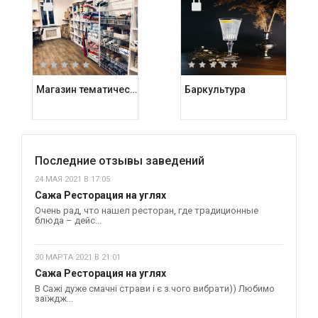
Магазин тематических подарков Kashalot
Баркультура
Последние отзывы заведений
24 МАЯ 2021 В 17:05
Сажа Ресторация на углях
Очень рад, что нашел ресторан, где традиционные
блюда – дейс...
30 МАРТА 2021 В 21:01
Сажа Ресторация на углях
В Сажі дуже смачні страви і є з чого вибрати)) Любимо
заїждж...