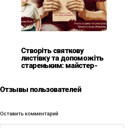
Створіть святкову
листівку та допоможіть
стареньким: майстер-
клас від БФ «Юлині
Бабусі» на «Арт-завод
Платформа»
Отзывы пользователей
Оставить комментарий