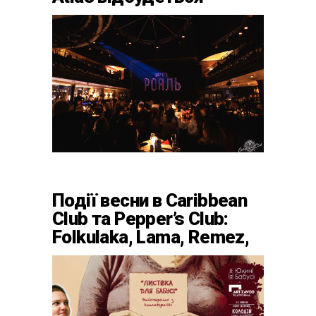
весняний «ГОМІН»
Події весни в Caribbean
Club та Pepper’s Club:
Folkulaka, Lama, Remez,
вар’єте «Рояль» і
триб’ют-шоу