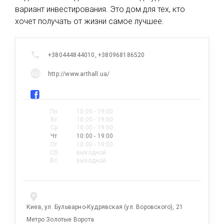
вариант инвестирования. Это дом для тех, кто
хочет получать от жизни самое лучшее.
+380444844010, +380968186520
http://www.arthall.ua/
Пн
10:00 - 19:00
Вт
10:00 - 19:00
Ср
10:00 - 19:00
Чт
10:00 - 19:00
Пт
10:00 - 19:00
Сб
выходной
Вс
выходной
Киев, ул. Бульварно-Кудрявская (ул. Воровского), 21
Метро Золотые Ворота