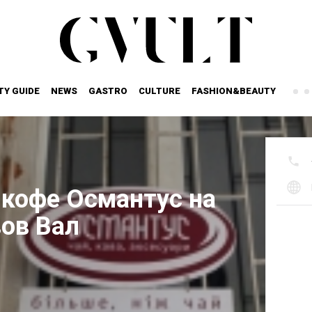
TY GUIDE
NEWS
GASTRO
CULTURE
FASHION&BEAUTY
 кофе Османтус на
вов Вал