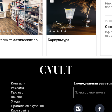
Ніяк
прав
29 Д
Coo
Офіг
стра
Магазин тематических подарков Kashalot
Баркультура
Контакти
Еженедельная рассыл
Реклама
Про нас
Вакансії
Угода
Правила спілкування
Карта сайта