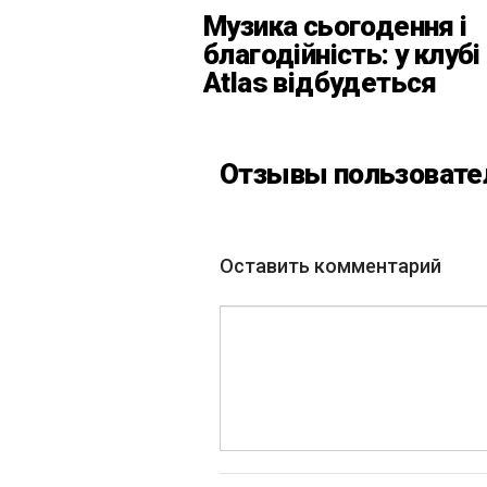
Музика сьогодення і
благодійність: у клубі
Atlas відбудеться
весняний «ГОМІН»
Отзывы пользовате
Оставить комментарий