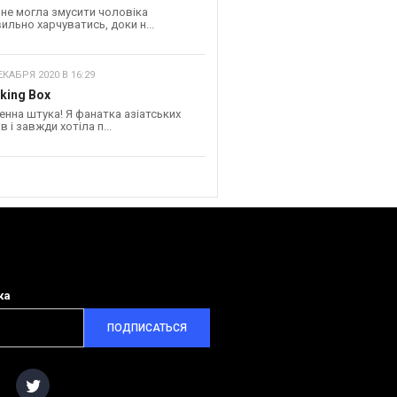
 не могла змусити чоловіка
ильно харчуватись, доки н...
ЕКАБРЯ 2020 В 16:29
king Box
енна штука! Я фанатка азіатських
в і завжди хотіла п...
ка
ПОДПИСАТЬСЯ