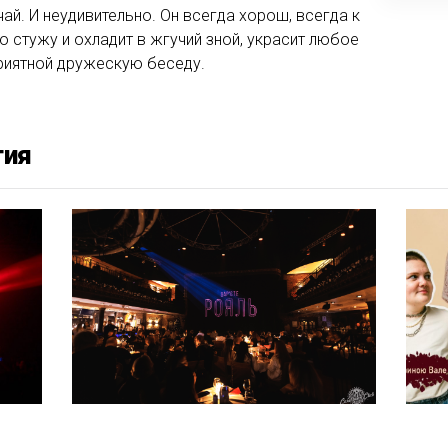
чай. И неудивительно. Он всегда хорош, всегда к
ю стужу и охладит в жгучий зной, украсит любое
приятной дружескую беседу.
тия