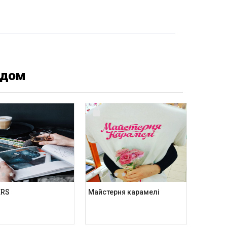
ядом
ERS
Майстерня карамелі