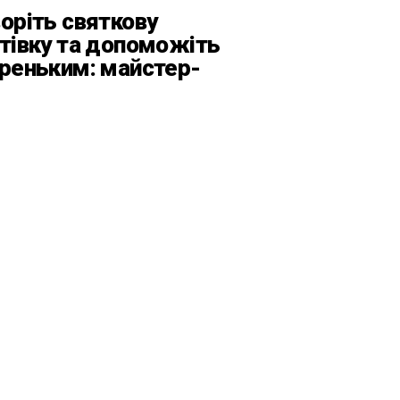
оріть святкову
тівку та допоможіть
реньким: майстер-
с від БФ «Юлині
усі» на «Арт-завод
атформа»