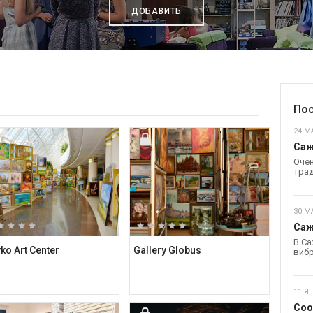
ДОБАВИТЬ
Пос
24 МА
Саж
Очен
трад
30 М
Саж
В Са
ko Art Center
Gallery Globus
вибр
11 Я
Coo