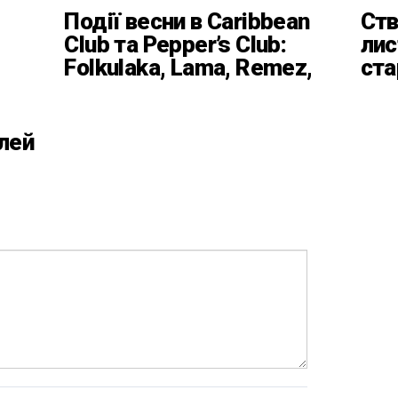
Події весни в Caribbean
Ств
Club та Pepper’s Club:
лис
Folkulaka, Lama, Remez,
ста
вар’єте «Рояль» і
кла
триб’ют-шоу
Баб
Пл
лей