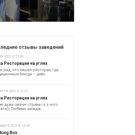
ледние отзывы заведений
Я 2021 В 17:05
а Ресторация на углях
ь рад, что нашел ресторан, где
иционные блюда – дейс...
АРТА 2021 В 21:01
а Ресторация на углях
жі дуже смачні страви і є з чого
ати)) Любимо заїждж...
НВАРЯ 2021 В 13:58
king Box