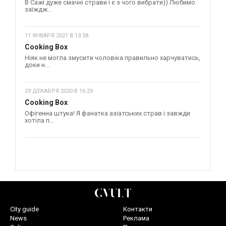
В Сажі дуже смачні страви і є з чого вибрати)) Любимо
заїждж...
11 ЯНВАРЯ 2021 В 13:58
Cooking Box
Ніяк не могла змусити чоловіка правильно харчуватись,
доки н...
29 ДЕКАБРЯ 2020 В 16:29
Cooking Box
Офігенна штука! Я фанатка азіатських страв і завжди
хотіла п...
City guide
Контакти
News
Реклама