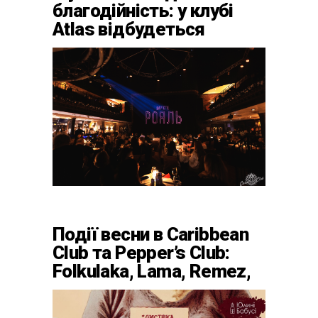
благодійність: у клубі
Atlas відбудеться
весняний «ГОМІН»
Події весни в Caribbean
Club та Pepper’s Club:
Folkulaka, Lama, Remez,
вар’єте «Рояль» і
триб’ют-шоу