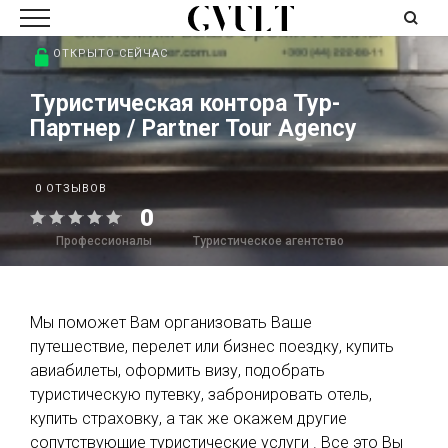
ОТКРЫТО СЕЙЧАС
Туристическая контора Тур-
Партнер / Partner Tour Agency
0 ОТЗЫВОВ
0
Профессионалы
Туристическое агентство
Мы поможет Вам организовать Ваше
путешествие, перелет или бизнес поездку, купить
авиабилеты, оформить визу, подобрать
туристическую путевку, забронировать отель,
купить страховку, а так же окажем другие
сопутствующие туристические услуги . Все это Вы