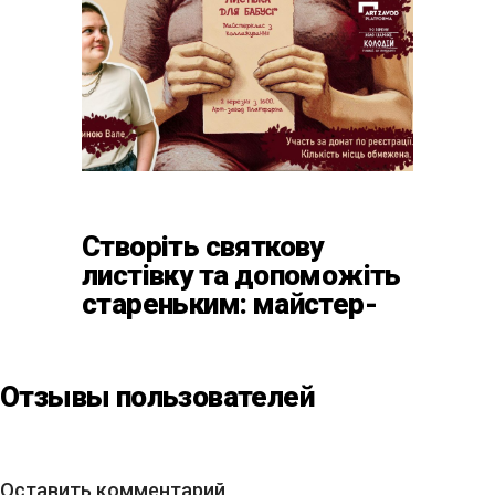
Створіть святкову
листівку та допоможіть
стареньким: майстер-
клас від БФ «Юлині
Бабусі» на «Арт-завод
Платформа»
Отзывы пользователей
Оставить комментарий