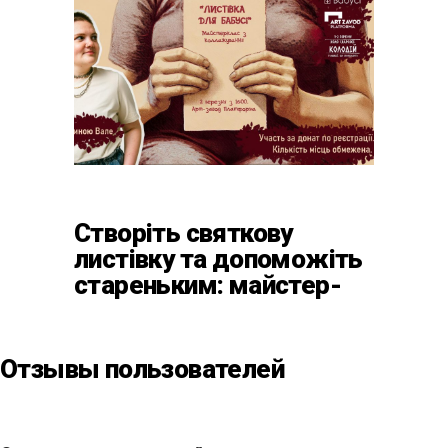
Створіть святкову
листівку та допоможіть
стареньким: майстер-
клас від БФ «Юлині
Бабусі» на «Арт-завод
Платформа»
Отзывы пользователей