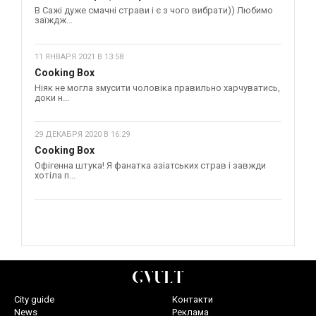
В Сажі дуже смачні страви і є з чого вибрати)) Любимо
заїждж...
11 ЯНВАРЯ 2021 В 13:58
Cooking Box
Ніяк не могла змусити чоловіка правильно харчуватись,
доки н...
29 ДЕКАБРЯ 2020 В 16:29
Cooking Box
Офігенна штука! Я фанатка азіатських страв і завжди
хотіла п...
City guide
Контакти
News
Реклама