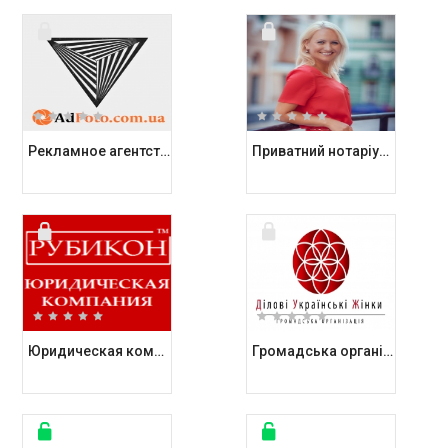
Рекламное агентство AdFoto
Приватний нотаріус Колісник Діана Юріївна
Юридическая компания Рубикон Консалтинг Групп
Громадська організація Ділові Українські Жінки