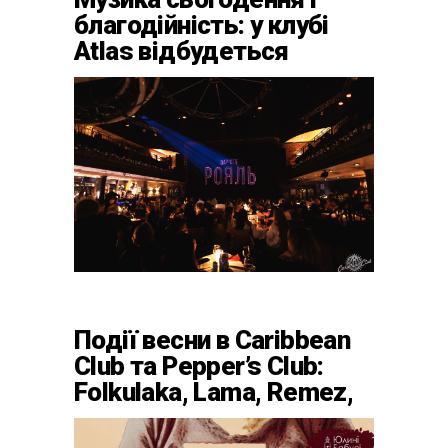
благодійність: у клубі
Atlas відбудеться
весняний «ГОМІН»
Події весни в Caribbean
Club та Pepper’s Club:
Folkulaka, Lama, Remez,
вар’єте «Рояль» і
триб’ют-шоу