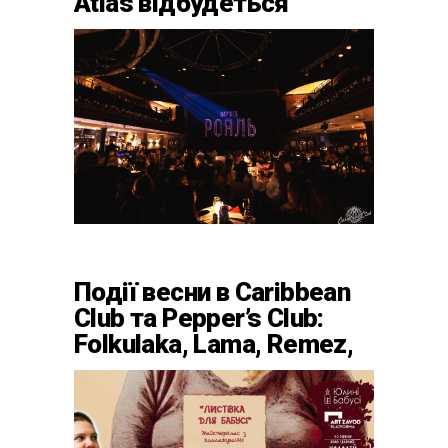
Atlas відбудеться
весняний «ГОМІН»
Події весни в Caribbean
Club та Pepper’s Club:
Folkulaka, Lama, Remez,
вар’єте «Рояль» і
триб’ют-шоу