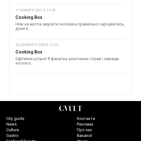
11 ЯНВАРЯ 2021 В 13:58
Cooking Box
Ніяк не могла змусити чоловіка правильно харчуватись,
доки н...
29 ДЕКАБРЯ 2020 В 16:29
Cooking Box
Офігенна штука! Я фанатка азіатських страв і завжди
хотіла п...
City guide
Контакти
News
Реклама
Culture
Про нас
Gastro
Вакансії