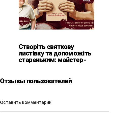
Створіть святкову
листівку та допоможіть
стареньким: майстер-
клас від БФ «Юлині
Бабусі» на «Арт-завод
Платформа»
Отзывы пользователей
Оставить комментарий