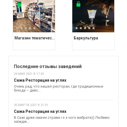
Магазин тематических подарков Kashalot
Баркультура
Последние отзывы заведений
24 МАЯ 2021 В 17:05
Сажа Ресторация на углях
Очень рад, что нашел ресторан, где традиционные
блюда – дейс...
30 МАРТА 2021 В 21:01
Сажа Ресторация на углях
В Сажі дуже смачні страви і є з чого вибрати)) Любимо
заїждж...