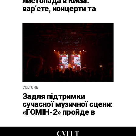
листопада в Києві:
варʼєте, концерти та
вечірки в Caribbean Club
CULTURE
Задля підтримки
сучасної музичної сцени:
«ГОМІН-2» пройде в
клубі ATLAS