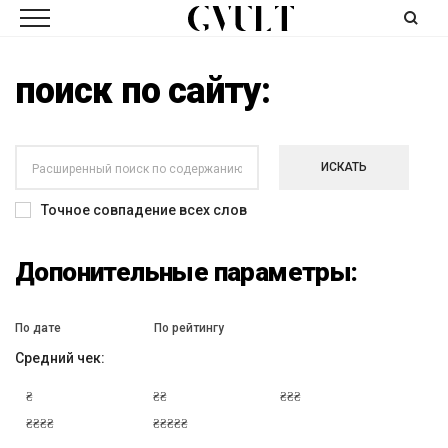
поиск по сайту:
ИСКАТЬ
Точное совпадение всех слов
Допонительные параметры:
По дате
По рейтингу
Средний чек:
₴
₴₴
₴₴₴
₴₴₴₴
₴₴₴₴₴