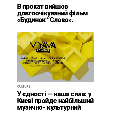
В прокат вийшов
довгоочікуваний фільм
«Будинок “Слово».
Нескінчений роман» про
письменників
«розстріляного
відродження»
CULTURE
У єдності — наша сила: у
Києві пройде найбільший
музично- культурний
фестиваль цього літа