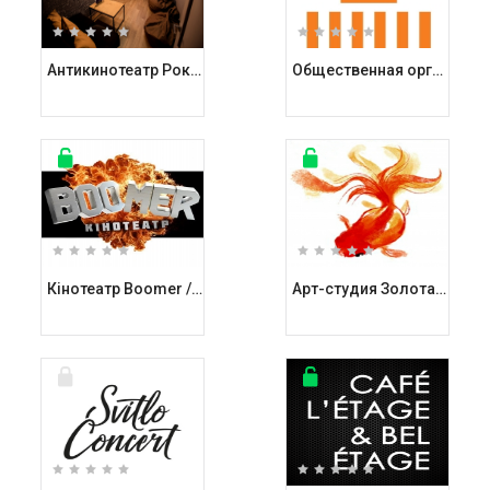
Антикинотеатр Рокфеллов / Rockfellow на Андреевском
Общественная организация ВДНГ
Кінотеатр Boomer / Бумер
Арт-студия Золотая Рыбка