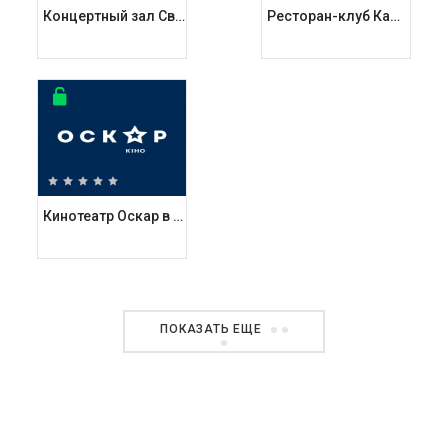
Концертный зал Свитло / Svitlo Concert
Ресторан-клуб Кафе Летаж энд Бель этаж / Cafe Letage & Bel etage
Кинотеатр Оскар в ТРЦ Гулливер
ПОКАЗАТЬ ЕЩЕ